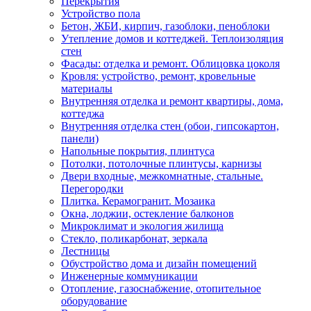
Перекрытия
Устройство пола
Бетон, ЖБИ, кирпич, газоблоки, пеноблоки
Утепление домов и коттеджей. Теплоизоляция
стен
Фасады: отделка и ремонт. Облицовка цоколя
Кровля: устройство, ремонт, кровельные
материалы
Внутренняя отделка и ремонт квартиры, дома,
коттеджа
Внутренняя отделка стен (обои, гипсокартон,
панели)
Напольные покрытия, плинтуса
Потолки, потолочные плинтусы, карнизы
Двери входные, межкомнатные, стальные.
Перегородки
Плитка. Керамогранит. Мозаика
Окна, лоджии, остекление балконов
Микроклимат и экология жилища
Стекло, поликарбонат, зеркала
Лестницы
Обустройство дома и дизайн помещений
Инженерные коммуникации
Отопление, газоснабжение, отопительное
оборудование