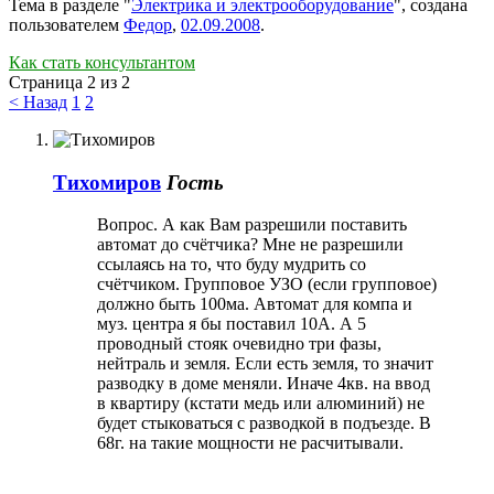
Тема в разделе "
Электрика и электрооборудование
", создана
пользователем
Федор
,
02.09.2008
.
Как стать консультантом
Страница 2 из 2
< Назад
1
2
Тихомиров
Гость
Вопрос. А как Вам разрешили поставить
автомат до счётчика? Мне не разрешили
ссылаясь на то, что буду мудрить со
счётчиком. Групповое УЗО (если групповое)
должно быть 100ма. Автомат для компа и
муз. центра я бы поставил 10А. А 5
проводный стояк очевидно три фазы,
нейтраль и земля. Если есть земля, то значит
разводку в доме меняли. Иначе 4кв. на ввод
в квартиру (кстати медь или алюминий) не
будет стыковаться с разводкой в подъезде. В
68г. на такие мощности не расчитывали.