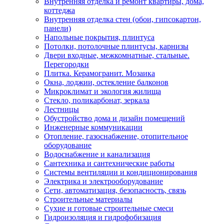
Внутренняя отделка и ремонт квартиры, дома,
коттеджа
Внутренняя отделка стен (обои, гипсокартон,
панели)
Напольные покрытия, плинтуса
Потолки, потолочные плинтусы, карнизы
Двери входные, межкомнатные, стальные.
Перегородки
Плитка. Керамогранит. Мозаика
Окна, лоджии, остекление балконов
Микроклимат и экология жилища
Стекло, поликарбонат, зеркала
Лестницы
Обустройство дома и дизайн помещений
Инженерные коммуникации
Отопление, газоснабжение, отопительное
оборудование
Водоснабжение и канализация
Сантехника и сантехнические работы
Системы вентиляции и кондиционирования
Электрика и электрооборудование
Сети, автоматизация, безопасность, связь
Строительные материалы
Сухие и готовые строительные смеси
Гидроизоляция и гидрофобизация