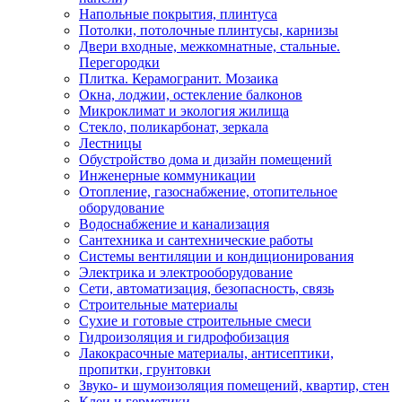
Напольные покрытия, плинтуса
Потолки, потолочные плинтусы, карнизы
Двери входные, межкомнатные, стальные.
Перегородки
Плитка. Керамогранит. Мозаика
Окна, лоджии, остекление балконов
Микроклимат и экология жилища
Стекло, поликарбонат, зеркала
Лестницы
Обустройство дома и дизайн помещений
Инженерные коммуникации
Отопление, газоснабжение, отопительное
оборудование
Водоснабжение и канализация
Сантехника и сантехнические работы
Системы вентиляции и кондиционирования
Электрика и электрооборудование
Сети, автоматизация, безопасность, связь
Строительные материалы
Сухие и готовые строительные смеси
Гидроизоляция и гидрофобизация
Лакокрасочные материалы, антисептики,
пропитки, грунтовки
Звуко- и шумоизоляция помещений, квартир, стен
Клеи и герметики