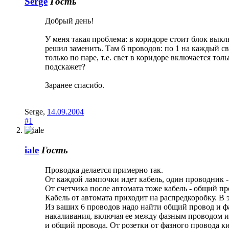
Serge
Гость
Добрый день!
У меня такая проблема: в коридоре стоит блок выкл
решил заменить. Там 6 проводов: по 1 на каждый све
только по паре, т.е. свет в коридоре включается тол
подскажет?
Заранее спасибо.
Serge
,
14.09.2004
#1
iale
Гость
Проводка делается примерно так.
От каждой лампочки идет кабель, один проводник -
От счетчика после автомата тоже кабель - общий про
Кабель от автомата приходит на распредкоробку. В 
Из ваших 6 проводов надо найти общий провод и 
накаливания, включая ее между фазным проводом и 
и общий провода. От розетки от фазного провода ки