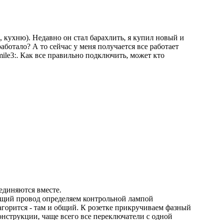
, кухню). Недавно он стал барахлить, я купил новый и
аботало? А то сейчас у меня получается все работает
. Как все правильно подключить, может кто
оединяются вместе.
бщий провод определяем контрольной лампой
агорится - там и общий. К розетке прикручиваем фазный
онструкции, чаще всего все переключатели с одной