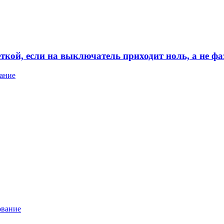
кой, если на выключатель приходит ноль, а не фа
вание
ование