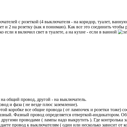
ючателей с розеткой (4 выключателя - на коридор, туалет, ванную
т и 2 на розетку (как я понимаю). Как все это соединить чтобы р
ько если я включил свет в туалете, а на кухне - если в ванной
 на общий провод, другой - на выключатель.
вод и фаза ( не везде плюс заземление).
этой коробке все общие провода ( от лампочек и розетки тоже) с
фазный. Фазный провод определяется отверткой-индикатором. О
другими проводами ( лампы надо выкрутить ). Где контролька з
даете провод к выключателям ( один или несколько зависит от к