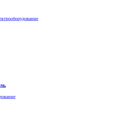
лектрооборудование
ль
дование