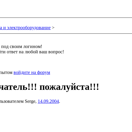
а и электрооборудование
>
и под своим логином!
ти ответ на любой ваш вопрос!
 опытом
войдите на форум
тель!!! пожалуйста!!!
ользователем
Serge
,
14.09.2004
.