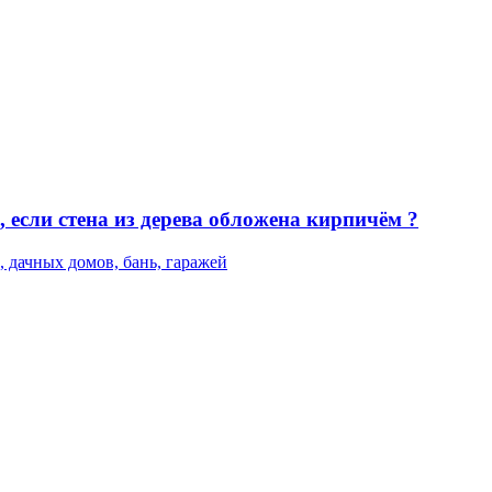
 если стена из дерева обложена кирпичём ?
, дачных домов, бань, гаражей