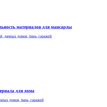
ельность материалов для мансарды
й, дачных домов, бань, гаражей
ериала для дома
чных домов, бань, гаражей