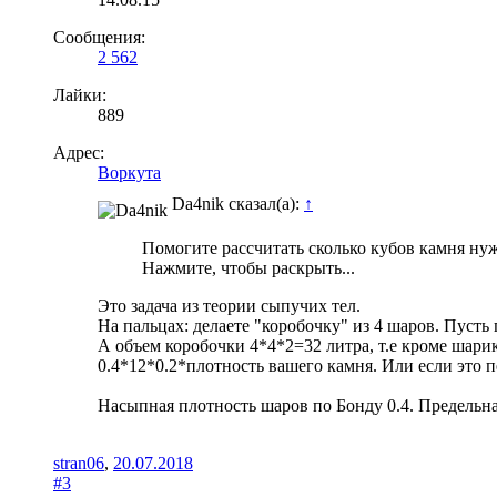
Сообщения:
2 562
Лайки:
889
Адрес:
Воркута
Da4nik сказал(а):
↑
Помогите рассчитать сколько кубов камня нуж
Нажмите, чтобы раскрыть...
Это задача из теории сыпучих тел.
На пальцах: делаете "коробочку" из 4 шаров. Пусть 
А объем коробочки 4*4*2=32 литра, т.е кроме шарик
0.4*12*0.2*плотность вашего камня. Или если это пе
Насыпная плотность шаров по Бонду 0.4. Предельная п
stran06
,
20.07.2018
#3