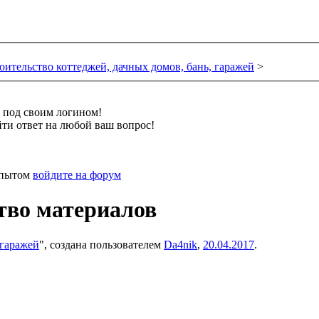
оительство коттеджей, дачных домов, бань, гаражей
>
и под своим логином!
ти ответ на любой ваш вопрос!
 опытом
войдите на форум
тво материалов
 гаражей
", создана пользователем
Da4nik
,
20.04.2017
.