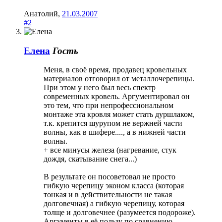
Анатолий
,
21.03.2007
#2
Елена
Гость
Меня, в своё время, продавец кровельных
материалов отговорил от металлочерепицы.
При этом у него был весь спектр
современных кровель. Аргументировал он
это тем, что при непрофессиональном
монтаже эта кровля может стать дуршлаком,
т.к. крепится шурупом не вержней части
волны, как в шифере...., а в нижней части
волны.
+ все минусы железа (нагревание, стук
дождя, скатывание снега...)
В результате он посоветовал не просто
гибкую черепицу эконом класса (которая
тонкая и в действительности не такая
долговечная) а гибкую черепицу, которая
толще и долговечнее (разумеется подороже).
Аргументы в её пользу по сравнению