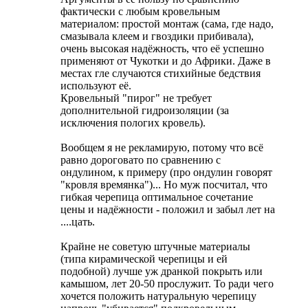
фактически с любым кровельным
материалом: простой монтаж (сама, где надо,
смазывала клеем и гвоздики прибивала),
очень высокая надёжность, что её успешно
применяют от Чукотки и до Африки. Даже в
местах гле случаются стихийные бедствия
используют её.
Кровельный "пирог" не требует
дополнительной гидроизоляции (за
исключения пологих кровель).
Вообщем я не рекламирую, потому что всё
равно дороговато по сравнению с
ондулином, к примеру (про ондулин говорят
"кровля времянка")... Но муж посчитал, что
гибкая черепица оптимальное сочетание
цены и надёжности - положил и забыл лет на
....цать.
Крайне не советую штучные материалы
(типа кирамической черепицы и ей
подобной) лучше уж дранкой покрыть или
камышом, лет 20-50 прослужит. То ради чего
хочется положить натуральную черепицу