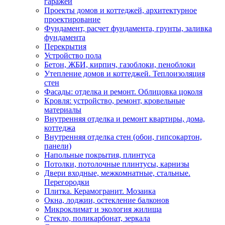
гаражей
Проекты домов и коттеджей, архитектурное
проектирование
Фундамент, расчет фундамента, грунты, заливка
фундамента
Перекрытия
Устройство пола
Бетон, ЖБИ, кирпич, газоблоки, пеноблоки
Утепление домов и коттеджей. Теплоизоляция
стен
Фасады: отделка и ремонт. Облицовка цоколя
Кровля: устройство, ремонт, кровельные
материалы
Внутренняя отделка и ремонт квартиры, дома,
коттеджа
Внутренняя отделка стен (обои, гипсокартон,
панели)
Напольные покрытия, плинтуса
Потолки, потолочные плинтусы, карнизы
Двери входные, межкомнатные, стальные.
Перегородки
Плитка. Керамогранит. Мозаика
Окна, лоджии, остекление балконов
Микроклимат и экология жилища
Стекло, поликарбонат, зеркала