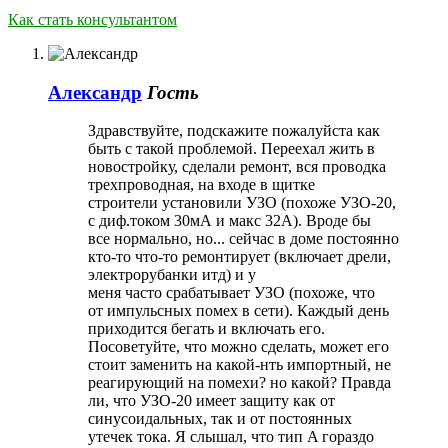
Как стать консультантом
Александр
Гость
Здравствуйте, подскажите пожалуйста как
быть с такой проблемой. Переехал жить в
новостройку, сделали ремонт, вся проводка
трехпроводная, на входе в щитке
строители установили УЗО (похоже УЗО-20,
с диф.током 30мА и макс 32A). Вроде бы
все нормально, но... сейчас в доме постоянно
кто-то что-то ремонтирует (включает дрели,
электрорубанки итд) и у
меня часто срабатывает УЗО (похоже, что
от импульсных помех в сети). Каждый день
приходится бегать и включать его.
Посоветуйте, что можно сделать, может его
стоит заменить на какой-нть импортный, не
реагирующий на помехи? но какой? Правда
ли, что УЗО-20 имеет защиту как от
синусоидальных, так и от постоянных
утечек тока. Я слышал, что тип A гораздо