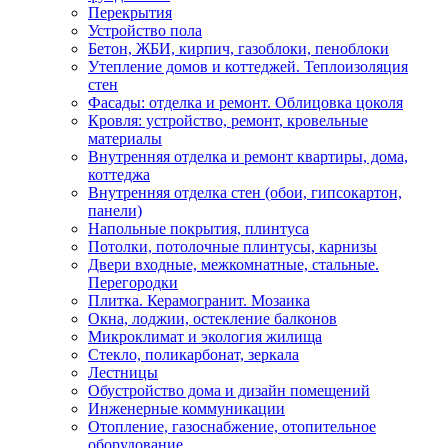
Перекрытия
Устройство пола
Бетон, ЖБИ, кирпич, газоблоки, пеноблоки
Утепление домов и коттеджей. Теплоизоляция
стен
Фасады: отделка и ремонт. Облицовка цоколя
Кровля: устройство, ремонт, кровельные
материалы
Внутренняя отделка и ремонт квартиры, дома,
коттеджа
Внутренняя отделка стен (обои, гипсокартон,
панели)
Напольные покрытия, плинтуса
Потолки, потолочные плинтусы, карнизы
Двери входные, межкомнатные, стальные.
Перегородки
Плитка. Керамогранит. Мозаика
Окна, лоджии, остекление балконов
Микроклимат и экология жилища
Стекло, поликарбонат, зеркала
Лестницы
Обустройство дома и дизайн помещений
Инженерные коммуникации
Отопление, газоснабжение, отопительное
оборудование