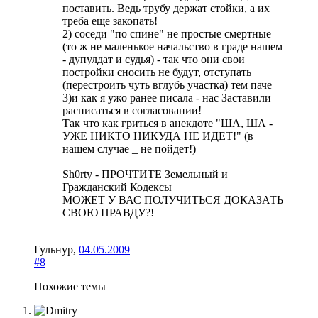
поставить. Ведь трубу держат стойки, а их
треба еще закопать!
2) соседи "по спине" не простые смертные
(то ж не маленькое начальство в граде нашем
- дупулдат и судья) - так что они свои
постройки сносить не будут, отступать
(перестроить чуть вглубь участка) тем паче
3)и как я ужо ранее писала - нас Заставили
расписаться в согласовании!
Так что как гриться в анекдоте "ША, ША -
УЖЕ НИКТО НИКУДА НЕ ИДЕТ!" (в
нашем случае _ не пойдет!)
Sh0rty - ПРОЧТИТЕ Земельный и
Гражданский Кодексы
МОЖЕТ У ВАС ПОЛУЧИТЬСЯ ДОКАЗАТЬ
СВОЮ ПРАВДУ?!
Гульнур
,
04.05.2009
#8
Похожие темы