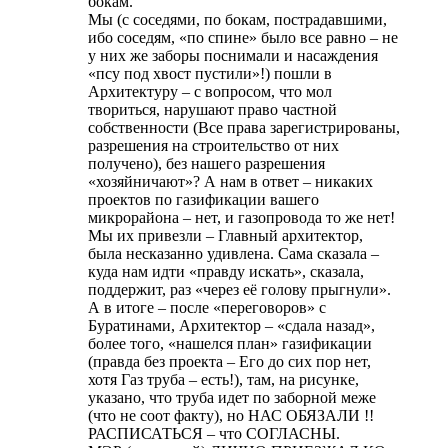
бокам.
Мы (с соседями, по бокам, пострадавшими,
ибо соседям, «по спине» было все равно – не
у них же заборы поснимали и насаждения
«псу под хвост пустили»!) пошли в
Архитектуру – с вопросом, что мол
твориться, нарушают право частной
собственности (Все права зарегистрированы,
разрешения на строительство от них
получено), без нашего разрешения
«хозяйничают»? А нам в ответ – никаких
проектов по газификации вашего
микрорайона – нет, и газопровода то же нет!
Мы их привезли – Главный архитектор,
была несказанно удивлена. Сама сказала –
куда нам идти «правду искать», сказала,
поддержит, раз «через её голову прыгнули».
А в итоге – после «переговоров» с
Буратинами, Архитектор – «сдала назад»,
более того, «нашелся план» газификации
(правда без проекта – Его до сих пор нет,
хотя Газ труба – есть!), там, на рисунке,
указано, что труба идет по заборной меже
(что не соот факту), но НАС ОБЯЗАЛИ !!
РАСПИСАТЬСЯ – что СОГЛАСНЫ.