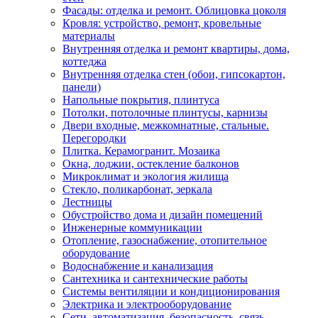
Фасады: отделка и ремонт. Облицовка цоколя
Кровля: устройство, ремонт, кровельные
материалы
Внутренняя отделка и ремонт квартиры, дома,
коттеджа
Внутренняя отделка стен (обои, гипсокартон,
панели)
Напольные покрытия, плинтуса
Потолки, потолочные плинтусы, карнизы
Двери входные, межкомнатные, стальные.
Перегородки
Плитка. Керамогранит. Мозаика
Окна, лоджии, остекление балконов
Микроклимат и экология жилища
Стекло, поликарбонат, зеркала
Лестницы
Обустройство дома и дизайн помещений
Инженерные коммуникации
Отопление, газоснабжение, отопительное
оборудование
Водоснабжение и канализация
Сантехника и сантехнические работы
Системы вентиляции и кондиционирования
Электрика и электрооборудование
Сети, автоматизация, безопасность, связь