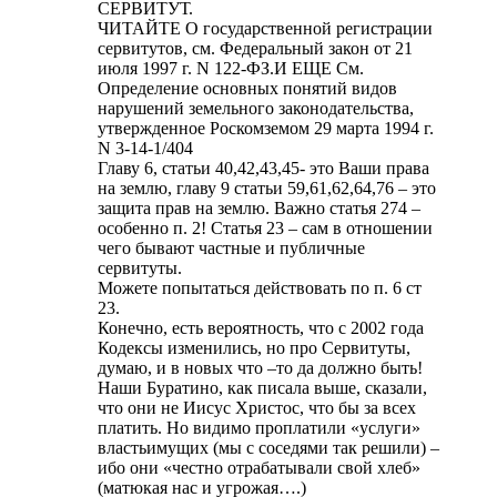
СЕРВИТУТ.
ЧИТАЙТЕ О государственной регистрации
сервитутов, см. Федеральный закон от 21
июля 1997 г. N 122-ФЗ.И ЕЩЕ См.
Определение основных понятий видов
нарушений земельного законодательства,
утвержденное Роскомземом 29 марта 1994 г.
N 3-14-1/404
Главу 6, статьи 40,42,43,45- это Ваши права
на землю, главу 9 статьи 59,61,62,64,76 – это
защита прав на землю. Важно статья 274 –
особенно п. 2! Статья 23 – сам в отношении
чего бывают частные и публичные
сервитуты.
Можете попытаться действовать по п. 6 ст
23.
Конечно, есть вероятность, что с 2002 года
Кодексы изменились, но про Сервитуты,
думаю, и в новых что –то да должно быть!
Наши Буратино, как писала выше, сказали,
что они не Иисус Христос, что бы за всех
платить. Но видимо проплатили «услуги»
властьимущих (мы с соседями так решили) –
ибо они «честно отрабатывали свой хлеб»
(матюкая нас и угрожая….)