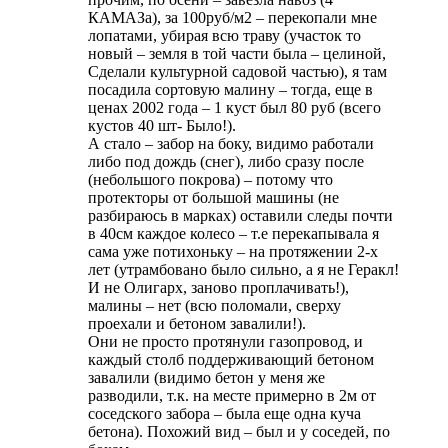
КАМАЗа), за 100руб/м2 – перекопали мне
лопатами, убирая всю траву (участок то
новый – земля в той части была – целиной,
Сделали культурной садовой частью), я там
посадила сортовую малину – тогда, еще в
ценах 2002 года – 1 куст был 80 руб (всего
кустов 40 шт- Было!).
А стало – забор на боку, видимо работали
либо под дождь (снег), либо сразу после
(небольшого покрова) – потому что
протекторы от большой машины (не
разбираюсь в марках) оставили следы почти
в 40см каждое колесо – т.е перекапывала я
сама уже потихоньку – на протяжении 2-х
лет (утрамбовано было сильно, а я не Геракл!
И не Олигарх, заново проплачивать!),
малины – нет (всю поломали, сверху
проехали и бетоном завалили!).
Они не просто протянули газопровод, и
каждый столб поддерживающий бетоном
завалили (видимо бетон у меня же
разводили, т.к. на месте примерно в 2м от
соседского забора – была еще одна куча
бетона). Похожий вид – был и у соседей, по