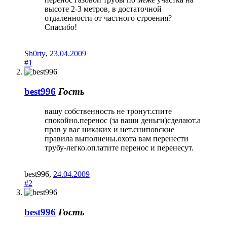
высоте 2-3 метров, в достаточной
отдаленности от частного строения?
Спасибо!
Sh0rty
,
23.04.2009
#1
best996
Гость
вашу собственность не тронут.спите
спокойно.перенос (за ваши деньги)сделают.а
прав у вас никаких и нет.сниповские
правила выполнены.охота вам перенести
трубу-легко.оплатите перенос и перенесут.
best996
,
24.04.2009
#2
best996
Гость