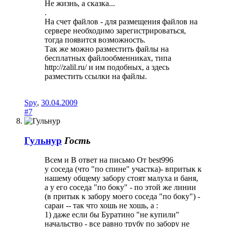
Не жизнь, а сказка...
.
На счет файлов - для размещения файлов на
сервере необходимо зарегистрироваться,
тогда появится возможность.
Так же можно разместить файлы на
бесплатных файлообменниках, типа
http://zalil.ru/ и им подобных, а здесь
разместить ссылки на файлы.
Spy
,
30.04.2009
#7
Гульнур
Гость
Всем и В ответ на письмо От best996
у соседа (что "по спине" участка)- впритык к
нашему общему забору стоят малуха и баня,
а у его соседа "по боку" - по этой же линии
(в притык к забору моего соседа "по боку") -
сараи -- так что хошь не хошь, а :
1) даже если бы Буратино "не купили"
начальство - все равно трубу по забору не