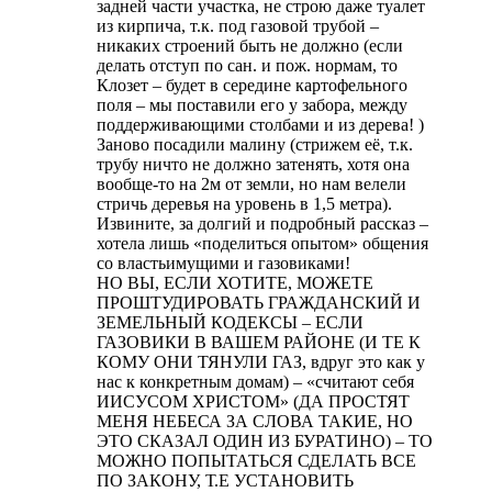
задней части участка, не строю даже туалет
из кирпича, т.к. под газовой трубой –
никаких строений быть не должно (если
делать отступ по сан. и пож. нормам, то
Клозет – будет в середине картофельного
поля – мы поставили его у забора, между
поддерживающими столбами и из дерева! )
Заново посадили малину (стрижем её, т.к.
трубу ничто не должно затенять, хотя она
вообще-то на 2м от земли, но нам велели
стричь деревья на уровень в 1,5 метра).
Извините, за долгий и подробный рассказ –
хотела лишь «поделиться опытом» общения
со властьимущими и газовиками!
НО ВЫ, ЕСЛИ ХОТИТЕ, МОЖЕТЕ
ПРОШТУДИРОВАТЬ ГРАЖДАНСКИЙ И
ЗЕМЕЛЬНЫЙ КОДЕКСЫ – ЕСЛИ
ГАЗОВИКИ В ВАШЕМ РАЙОНЕ (И ТЕ К
КОМУ ОНИ ТЯНУЛИ ГАЗ, вдруг это как у
нас к конкретным домам) – «считают себя
ИИСУСОМ ХРИСТОМ» (ДА ПРОСТЯТ
МЕНЯ НЕБЕСА ЗА СЛОВА ТАКИЕ, НО
ЭТО СКАЗАЛ ОДИН ИЗ БУРАТИНО) – ТО
МОЖНО ПОПЫТАТЬСЯ СДЕЛАТЬ ВСЕ
ПО ЗАКОНУ, Т.Е УСТАНОВИТЬ