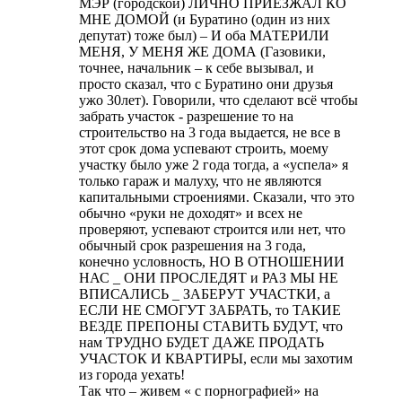
МЭР (городской) ЛИЧНО ПРИЕЗЖАЛ КО
МНЕ ДОМОЙ (и Буратино (один из них
депутат) тоже был) – И оба МАТЕРИЛИ
МЕНЯ, У МЕНЯ ЖЕ ДОМА (Газовики,
точнее, начальник – к себе вызывал, и
просто сказал, что с Буратино они друзья
ужо 30лет). Говорили, что сделают всё чтобы
забрать участок - разрешение то на
строительство на 3 года выдается, не все в
этот срок дома успевают строить, моему
участку было уже 2 года тогда, а «успела» я
только гараж и малуху, что не являются
капитальными строениями. Сказали, что это
обычно «руки не доходят» и всех не
проверяют, успевают строится или нет, что
обычный срок разрешения на 3 года,
конечно условность, НО В ОТНОШЕНИИ
НАС _ ОНИ ПРОСЛЕДЯТ и РАЗ МЫ НЕ
ВПИСАЛИСЬ _ ЗАБЕРУТ УЧАСТКИ, а
ЕСЛИ НЕ СМОГУТ ЗАБРАТЬ, то ТАКИЕ
ВЕЗДЕ ПРЕПОНЫ СТАВИТЬ БУДУТ, что
нам ТРУДНО БУДЕТ ДАЖЕ ПРОДАТЬ
УЧАСТОК И КВАРТИРЫ, если мы захотим
из города уехать!
Так что – живем « с порнографией» на