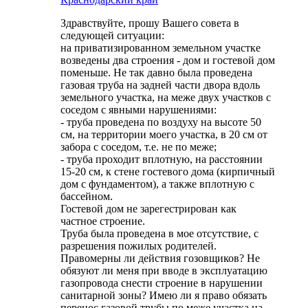
Здравствуйте, прошу Вашего совета в
следующей ситуации:
на приватизированном земельном участке
возведены два строения - дом и гостевой дом
поменьше. Не так давно была проведена
газовая труба на задней части двора вдоль
земельного участка, на меже двух участков с
соседом с явными нарушениями:
- труба проведена по воздуху на высоте 50
см, на территории моего участка, в 20 см от
забора с соседом, т.е. не по меже;
- труба проходит вплотную, на расстоянии
15-20 см, к стене гостевого дома (кирпичный
дом с фундаментом), а также вплотную с
бассейном.
Гостевой дом не зарегестрирован как
частное строение.
Труба была проведена в мое отсутствие, с
разрешения пожилых родителей.
Правомерны ли действия гозовщиков? Не
обязуют ли меня при вводе в эксплуатацию
газопровода снести строение в нарушении
санитарной зоны? Имею ли я право обязать
перенос газовой трубы по меже участка на