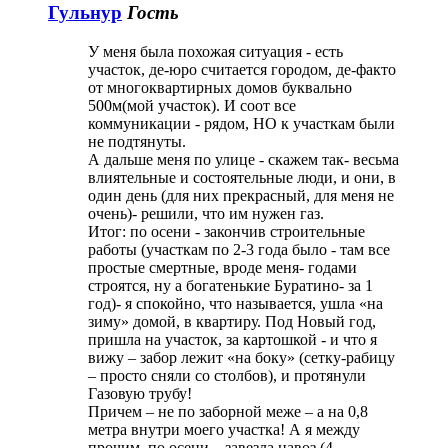
Гульнур
Гость
У меня была похожая ситуация - есть
участок, де-юро считается городом, де-факто
от многоквартирных домов буквально
500м(мой участок). И соот все
коммуникации - рядом, НО к участкам были
не подтянуты.
А дальше меня по улице - скажем так- весьма
влиятельные и состоятельные люди, и они, в
один день (для них прекрасный, для меня не
очень)- решили, что им нужен газ.
Итог: по осени - закончив строительные
работы (участкам по 2-3 года было - там все
простые смертные, вроде меня- годами
строятся, ну а богатенькие Буратино- за 1
год)- я спокойно, что называется, ушла «на
зиму» домой, в квартиру. Под Новый год,
пришла на участок, за картошкой - и что я
вижу – забор лежит «на боку» (сетку-рабицу
– просто сняли со столбов), и протянули
Газовую трубу!
Причем – не по заборной меже – а на 0,8
метра внутри моего участка! А я между
прочим, по осени – завезла навоз (4