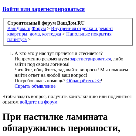
Войти или зарегистрироваться
Строительный форум ВашДом.RU
ВашДом.ru
Форум
>
Внутренняя отделка и ремонт
квартиры, дома, коттеджа
>
Напольные покрытия,
плинтуса
>
А кто это у нас тут прячется и стесняется?
Непременно рекомендуем
зарегистрироваться
, либо
зайти под своим логином!
Читайте, общайтесь, задавайте вопросы! Мы поможем
найти ответ на любой ваш вопрос!
Потребовалась помощь?
Обращайтесь >>
!
Скрыть объявление
Чтобы задать вопрос, получить консультацию или поделиться
опытом
войдите на форум
При настилке ламината
обнаружились неровности,