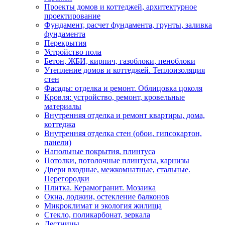
Проекты домов и коттеджей, архитектурное
проектирование
Фундамент, расчет фундамента, грунты, заливка
фундамента
Перекрытия
Устройство пола
Бетон, ЖБИ, кирпич, газоблоки, пеноблоки
Утепление домов и коттеджей. Теплоизоляция
стен
Фасады: отделка и ремонт. Облицовка цоколя
Кровля: устройство, ремонт, кровельные
материалы
Внутренняя отделка и ремонт квартиры, дома,
коттеджа
Внутренняя отделка стен (обои, гипсокартон,
панели)
Напольные покрытия, плинтуса
Потолки, потолочные плинтусы, карнизы
Двери входные, межкомнатные, стальные.
Перегородки
Плитка. Керамогранит. Мозаика
Окна, лоджии, остекление балконов
Микроклимат и экология жилища
Стекло, поликарбонат, зеркала
Лестницы