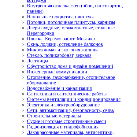
коттеджа
Внутренняя отделка стен (обои, гипсокартон,
панели)
Напольные покрытия, плинтуса
Потолки, потолочные плинтусы, карнизы
Двери входные, межкомнатные, стальные.
Перегородки
Плитка. Керамогранит. Мозаика
Окна, лоджии, остекление балконов
Микроклимат и экология жилища
Стекло, поликарбонат, зеркала
Лестницы
Обустройство дома и дизайн помещений
Инженерные коммуникации
Отопление, газоснабжение, отопительное
оборудование
Водоснабжение и канализация
Сантехника и сантехнические работы
Системы вентиляции и кондиционирования
Электрика и электрооборудование
Сети, автоматизация, безопасность, связь
Строительные материалы
Сухие и готовые строительные смеси
Гидроизоляция и гидрофобизация
Лакокрасочные материалы, антисептики,