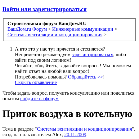
Войти или зарегистрироваться
Строительный форум ВашДом.RU
ВашДом.ru
Форум
>
Инженерные коммуникации
>
Системы вентиляции и кондиционирования
>
А кто это у нас тут прячется и стесняется?
Непременно рекомендуем
зарегистрироваться
, либо
зайти под своим логином!
Читайте, общайтесь, задавайте вопросы! Мы поможем
найти ответ на любой ваш вопрос!
Потребовалась помощь?
Обращайтесь >>
!
Скрыть объявление
Чтобы задать вопрос, получить консультацию или поделиться
опытом
войдите на форум
Приток воздуха в котельную
Тема в разделе "
Системы вентиляции и кондиционирования
",
создана пользователем
Alex
,
20.11.2009
.