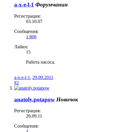
a-x-e-l-1
Форумчанин
Регистрация:
03.10.07
Сообщения:
1 806
Лайки:
15
Работа насоса.
a-x-e-l-1
,
29.09.2011
#2
anatoly.potapow
Новичок
Регистрация:
26.09.11
Сообщения:
4