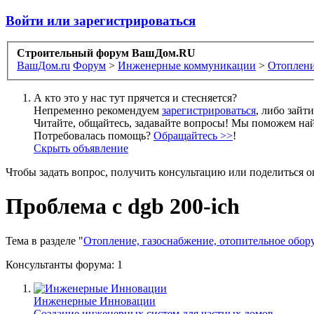
Войти или зарегистрироваться
Строительный форум ВашДом.RU
ВашДом.ru
Форум
>
Инженерные коммуникации
>
Отоплени
А кто это у нас тут прячется и стесняется?
Непременно рекомендуем
зарегистрироваться
, либо зайт
Читайте, общайтесь, задавайте вопросы! Мы поможем най
Потребовалась помощь?
Обращайтесь >>
!
Скрыть объявление
Чтобы задать вопрос, получить консультацию или поделиться
Проблема с dgb 200-ich
Тема в разделе "
Отопление, газоснабжение, отопительное обор
Консультанты форума:
1
Инженерные Инновации
Создание инженерных систем для частных домов