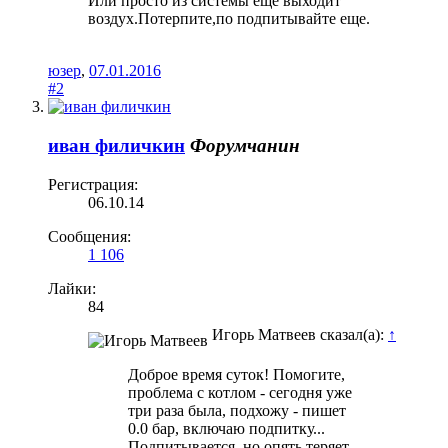
Или просто из системы еще выходит
воздух.Потерпите,по подпитывайте еще.
юзер
,
07.01.2016
#2
иван филичкин
Форумчанин
Регистрация:
06.10.14
Сообщения:
1 106
Лайки:
84
Игорь Матвеев сказал(а):
↑
Доброе время суток! Помогите,
проблема с котлом - сегодня уже
три раза была, подхожу - пишет
0.0 бар, включаю подпитку...
Подпитывается, но опять теряет