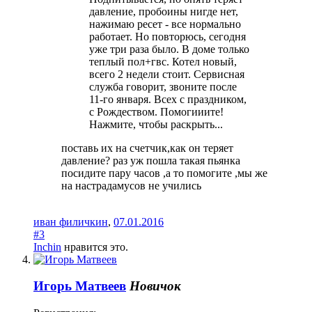
давление, пробоины нигде нет,
нажимаю ресет - все нормально
работает. Но повторюсь, сегодня
уже три раза было. В доме только
теплый пол+гвс. Котел новый,
всего 2 недели стоит. Сервисная
служба говорит, звоните после
11-го января. Всех с праздником,
с Рождеством. Помогииите!
Нажмите, чтобы раскрыть...
поставь их на счетчик,как он теряет
давление? раз уж пошла такая пьянка
посидите пару часов ,а то помогите ,мы же
на настрадамусов не учились
иван филичкин
,
07.01.2016
#3
Inchin
нравится это.
Игорь Матвеев
Новичок