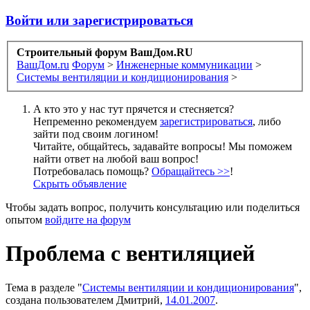
Войти или зарегистрироваться
Строительный форум ВашДом.RU
ВашДом.ru
Форум
>
Инженерные коммуникации
>
Системы вентиляции и кондиционирования
>
А кто это у нас тут прячется и стесняется?
Непременно рекомендуем
зарегистрироваться
, либо
зайти под своим логином!
Читайте, общайтесь, задавайте вопросы! Мы поможем
найти ответ на любой ваш вопрос!
Потребовалась помощь?
Обращайтесь >>
!
Скрыть объявление
Чтобы задать вопрос, получить консультацию или поделиться
опытом
войдите на форум
Проблема с вентиляцией
Тема в разделе "
Системы вентиляции и кондиционирования
",
создана пользователем
Дмитрий
,
14.01.2007
.