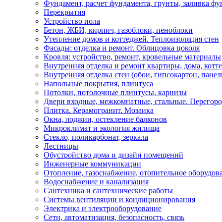
Фундамент, расчет фундамента, грунты, заливка фу
Перекрытия
Устройство пола
Бетон, ЖБИ, кирпич, газоблоки, пеноблоки
Утепление домов и коттеджей. Теплоизоляция стен
Фасады: отделка и ремонт. Облицовка цоколя
Кровля: устройство, ремонт, кровельные материалы
Внутренняя отделка и ремонт квартиры, дома, котт
Внутренняя отделка стен (обои, гипсокартон, панел
Напольные покрытия, плинтуса
Потолки, потолочные плинтусы, карнизы
Двери входные, межкомнатные, стальные. Перегор
Плитка. Керамогранит. Мозаика
Окна, лоджии, остекление балконов
Микроклимат и экология жилища
Стекло, поликарбонат, зеркала
Лестницы
Обустройство дома и дизайн помещений
Инженерные коммуникации
Отопление, газоснабжение, отопительное оборудов
Водоснабжение и канализация
Сантехника и сантехнические работы
Системы вентиляции и кондиционирования
Электрика и электрооборудование
Сети, автоматизация, безопасность, связь