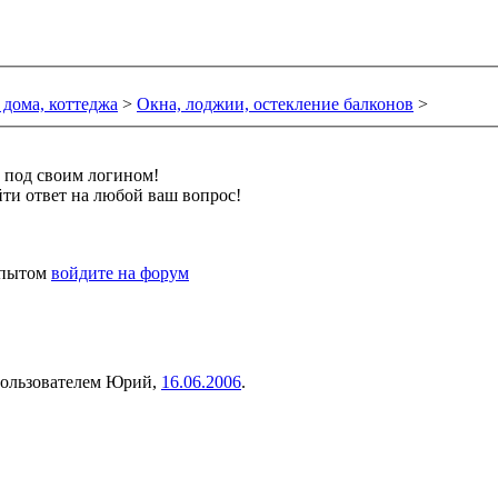
 дома, коттеджа
>
Окна, лоджии, остекление балконов
>
и под своим логином!
ти ответ на любой ваш вопрос!
 опытом
войдите на форум
 пользователем
Юрий
,
16.06.2006
.