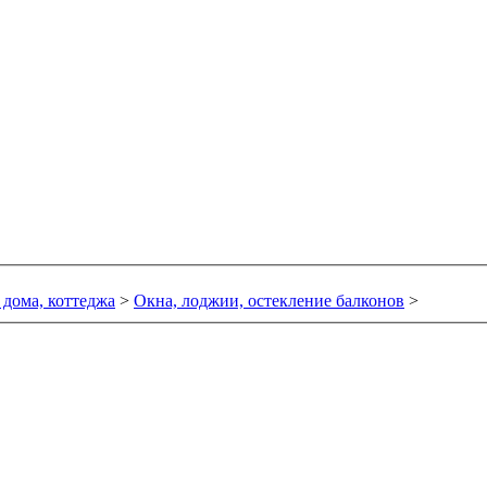
 дома, коттеджа
>
Окна, лоджии, остекление балконов
>