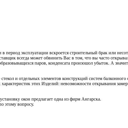
и в период эксплуатации вскроется строительный брак или несот
ставщик всегда может обвинить Вас в том, что вы часто открыв
а образовыващихся паров, конденсата произошол убыток. А значи
 стекол и отдельных элементов конструкций систем балконного о
характеристик этих Изделий: невозможности открывания замер
 установку окон предлагает одна из фирм Ангарска.
о этому вопросу.