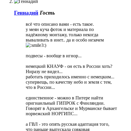
Геннадий
Гость
вcё что описано вами - есть такое.
у меян куча фоток и материала по
надёжному монтажу, только некогда
вываливать в инет.. да и особо незачем
)
подвесы - вообще в игнор...
немецкий КНАУФ - он есть в России хоть?
Ниразу не видел...
работать приходилось именно с немецким...
супервещь, по качеству небо и земля с тем,
что в России...
единственное - можно в Питере найти
оригианльный ГИПРОК с Финляндии.
Говорят в Архангельске и Мурманске бывает
норвежский НОРГИПС...
а ГВЛ - это опять русская адаптация того,
что раньше выпускала совковая