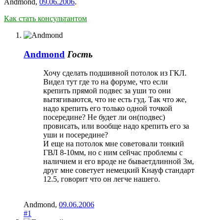
Andmond
,
09.06.2006
.
Как стать консультантом
Andmond
Гость
Хочу сделать подшивной потолок из ГКЛ.
Видел тут где то на форуме, что если
крепить прямой подвес за уши то они
вытягиваются, что не есть гуд. Так что же,
надо крепить его только одной точкой
посередине? Не будет ли он(подвес)
провисать, или вообще надо крепить его за
уши и посередине?
И еще на потолок мне советовали тонкий
ГВЛ 8-10мм, но с ним сейчас проблемы с
наличием и его вроде не бываетдлинной 3м,
друг мне советует немецкий Кнауф стандарт
12.5, говорит что он легче нашего.
Andmond
,
09.06.2006
#1