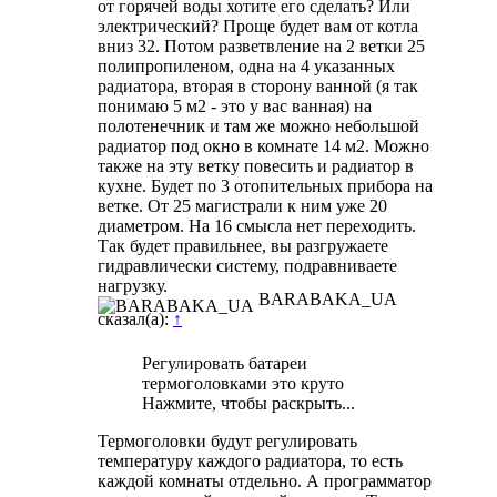
от горячей воды хотите его сделать? Или
электрический? Проще будет вам от котла
вниз 32. Потом разветвление на 2 ветки 25
полипропиленом, одна на 4 указанных
радиатора, вторая в сторону ванной (я так
понимаю 5 м2 - это у вас ванная) на
полотенечник и там же можно небольшой
радиатор под окно в комнате 14 м2. Можно
также на эту ветку повесить и радиатор в
кухне. Будет по 3 отопительных прибора на
ветке. От 25 магистрали к ним уже 20
диаметром. На 16 смысла нет переходить.
Так будет правильнее, вы разгружаете
гидравлически систему, подравниваете
нагрузку.
BARABAKA_UA
сказал(а):
↑
Регулировать батареи
термоголовками это круто
Нажмите, чтобы раскрыть...
Термоголовки будут регулировать
температуру каждого радиатора, то есть
каждой комнаты отдельно. А программатор