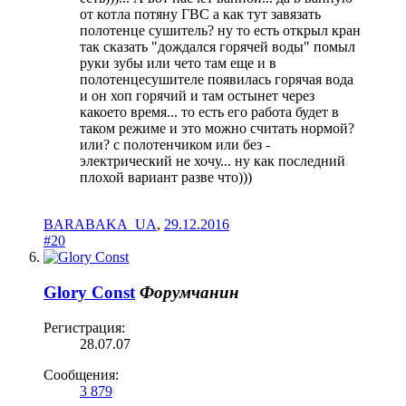
от котла потяну ГВС а как тут завязать
полотенце сушитель? ну то есть открыл кран
так сказать "дождался горячей воды" помыл
руки зубы или чето там еще и в
полотенцесушителе появилась горячая вода
и он хоп горячий и там остынет через
какоето время... то есть его работа будет в
таком режиме и это можно считать нормой?
или? с полотенчиком или без -
электрический не хочу... ну как последний
плохой вариант разве что)))
BARABAKA_UA
,
29.12.2016
#20
Glory Const
Форумчанин
Регистрация:
28.07.07
Сообщения:
3 879