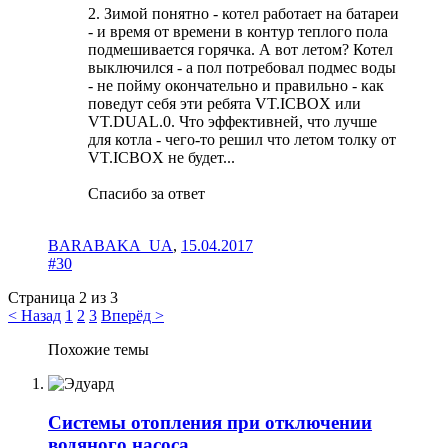
2. Зимой понятно - котел работает на батареи
- и время от времени в контур теплого пола
подмешивается горячка. А вот летом? Котел
выключился - а пол потребовал подмес воды
- не пойму окончательно и правильно - как
поведут себя эти ребята VT.ICBOX или
VT.DUAL.0. Что эффективней, что лучше
для котла - чего-то решил что летом толку от
VT.ICBOX не будет...
Спасибо за ответ
BARABAKA_UA
,
15.04.2017
#30
Страница 2 из 3
< Назад
1
2
3
Вперёд >
Похожие темы
Системы отопления при отключении
водяного насоса