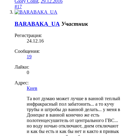
Glory Const
,
29.12.2016
#17
BARABAKA_UA
Участник
Регистрация:
24.12.16
Сообщения:
19
Лайки:
0
Адрес:
Киев
Та вот думаю может лучше в ванной теплый
инфракрасный пол забатонить... а то кучу
трубы и штробы до ванной делать... у меня в
Донецке в ванной конечно же есть
полотенцесушитель от центрального ГВС...
но воду ночью отключают, днем отключают
и как бы есть и как бы нет и както я привык