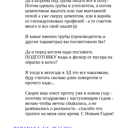
Да а штробы под трубы бахать все в полу?
Потом одевать трубы в утеплитель, а потом
цементиком закатать или там монтажной
пеной а уже сверху цементом, или в короба
из гипокартоновых профилей - а то советов
много и все свой хвалят)))
И какие именно трубы (производитель и
другие параметры) вы посоветовали бы?
Да и перед котлом надо поставить
ПОДГОТОВКУ воды и фильтр от мусора на
обратке в котел?
Я тогда в автогаде в 3Д это все накалякаю,
буду считать сколько длин поворотов и
прочего надо...
Скорее ваш ответ прочту уже в новом году -
поэтому поздравляю с наступающим годом -
желаю чтобы мечты сбывались, а не
разбивались о реальность - спасибо что
тратите на меня свое время. С Новым Годом!