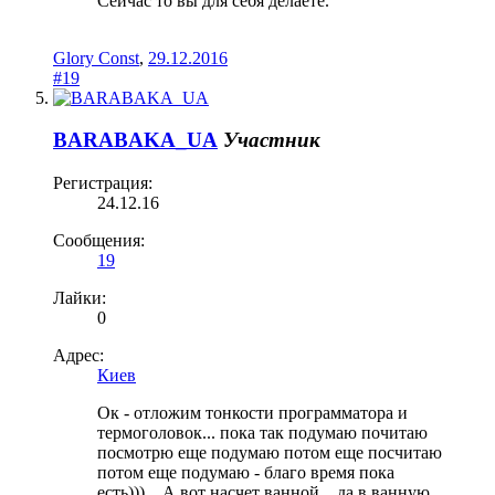
Сейчас то вы для себя делаете.
Glory Const
,
29.12.2016
#19
BARABAKA_UA
Участник
Регистрация:
24.12.16
Сообщения:
19
Лайки:
0
Адрес:
Киев
Ок - отложим тонкости программатора и
термоголовок... пока так подумаю почитаю
посмотрю еще подумаю потом еще посчитаю
потом еще подумаю - благо время пока
есть)))... А вот насчет ванной... да в ванную