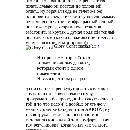
что ли что в ванной нет батареи... от гвс
делать думаю он постоянно холодный
будет... ну горячая вода не течет же без
остановки а электрический сушитель ммммм
чето меня впечатлил инфракрасный теплый
пол тоже с регуляторам куча режимов
забатонить и крутяк... думал водяной теплый
пол сделать но както сложноват он пока для
меня... электрический проще)))
Glory Const сказал(а):
↑
Но программатор работает
только по одному датчику,
который стоит в одном
помещении
Нажмите, чтобы раскрыть...
да но если батареи будут делать в каждой
комнате одинаковую температуру, а
програматор беспроводной в какую отнес в
той и то что надо))) а вообще опять же у
меня в Донецке батареи типа АККОРД ну
такая труба гнутая а на ней пластины
металлические - какой там комфорт, какая
там регулировка, когда топят что теплота