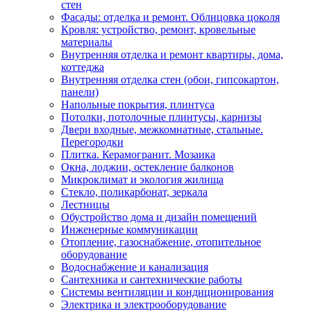
стен
Фасады: отделка и ремонт. Облицовка цоколя
Кровля: устройство, ремонт, кровельные
материалы
Внутренняя отделка и ремонт квартиры, дома,
коттеджа
Внутренняя отделка стен (обои, гипсокартон,
панели)
Напольные покрытия, плинтуса
Потолки, потолочные плинтусы, карнизы
Двери входные, межкомнатные, стальные.
Перегородки
Плитка. Керамогранит. Мозаика
Окна, лоджии, остекление балконов
Микроклимат и экология жилища
Стекло, поликарбонат, зеркала
Лестницы
Обустройство дома и дизайн помещений
Инженерные коммуникации
Отопление, газоснабжение, отопительное
оборудование
Водоснабжение и канализация
Сантехника и сантехнические работы
Системы вентиляции и кондиционирования
Электрика и электрооборудование