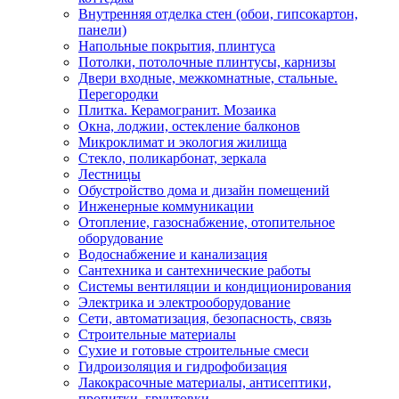
Внутренняя отделка стен (обои, гипсокартон,
панели)
Напольные покрытия, плинтуса
Потолки, потолочные плинтусы, карнизы
Двери входные, межкомнатные, стальные.
Перегородки
Плитка. Керамогранит. Мозаика
Окна, лоджии, остекление балконов
Микроклимат и экология жилища
Стекло, поликарбонат, зеркала
Лестницы
Обустройство дома и дизайн помещений
Инженерные коммуникации
Отопление, газоснабжение, отопительное
оборудование
Водоснабжение и канализация
Сантехника и сантехнические работы
Системы вентиляции и кондиционирования
Электрика и электрооборудование
Сети, автоматизация, безопасность, связь
Строительные материалы
Сухие и готовые строительные смеси
Гидроизоляция и гидрофобизация
Лакокрасочные материалы, антисептики,
пропитки, грунтовки