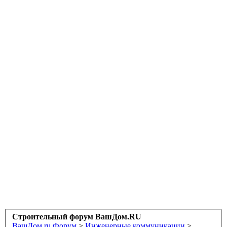
Строительный форум ВашДом.RU
ВашДом.ru
Форум
>
Инженерные коммуникации
>