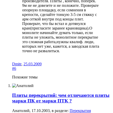
производителя. Плиты , конечно, поперек.
9м не не довезете и не положите. Проверьте
опорную площадку, если сомнения в
крепости, сделайте тонкую 3-5 см стяжку с
арм сеткой внутри под концы плит.
Проверьте, что бы встал и дотянулся
кран(пригласите заранее крановщика).О
монолите начинайте думать только, если
плиты не уложить, монолитное перекрытие
это сложная работа,нужны квалиф. люди,
которых нет уже, кажется, а заводская плита
точно не развалиться.
Dmitr
,
25.03.2009
#6
Похожие темы
Плиты перекрытий: чем отличаются плиты
марки ПК от марки ПТК ?
Анатолий
,
17.10.2003
, в разделе:
Перекрытия