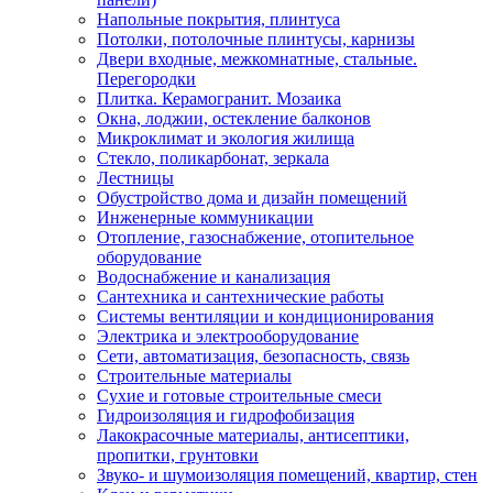
Напольные покрытия, плинтуса
Потолки, потолочные плинтусы, карнизы
Двери входные, межкомнатные, стальные.
Перегородки
Плитка. Керамогранит. Мозаика
Окна, лоджии, остекление балконов
Микроклимат и экология жилища
Стекло, поликарбонат, зеркала
Лестницы
Обустройство дома и дизайн помещений
Инженерные коммуникации
Отопление, газоснабжение, отопительное
оборудование
Водоснабжение и канализация
Сантехника и сантехнические работы
Системы вентиляции и кондиционирования
Электрика и электрооборудование
Сети, автоматизация, безопасность, связь
Строительные материалы
Сухие и готовые строительные смеси
Гидроизоляция и гидрофобизация
Лакокрасочные материалы, антисептики,
пропитки, грунтовки
Звуко- и шумоизоляция помещений, квартир, стен