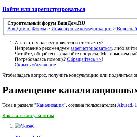
Войти или зарегистрироваться
Строительный форум ВашДом.RU
ВашДом.ru
Форум
>
Инженерные коммуникации
>
Водоснаб
А кто это у нас тут прячется и стесняется?
Непременно рекомендуем
зарегистрироваться
, либо зайт
Читайте, общайтесь, задавайте вопросы! Мы поможем най
Потребовалась помощь?
Обращайтесь >>
!
Скрыть объявление
Чтобы задать вопрос, получить консультацию или поделиться
Размещение канализационных
Тема в разделе "
Канализация
", создана пользователем
Akusad
,
1
Как стать консультантом