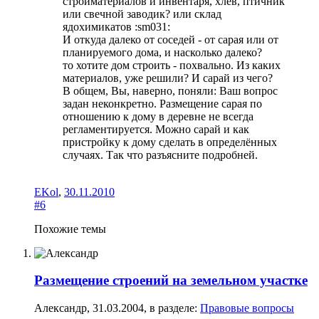
стройматериалов и инвентаря, хлев, птичник
или свечной заводик? или склад
ядохимикатов :sm031:
И откуда далеко от соседей - от сарая или от
планируемого дома, и насколько далеко?
то хотите дом строить - похвально. Из каких
материалов, уже решили? И сарай из чего?
В общем, Вы, наверно, поняли: Ваш вопрос
задан неконкретно. Размещение сарая по
отношению к дому в деревне не всегда
регламентируется. Можно сарай и как
пристройку к дому сделать в определённых
случаях. Так что разъясните подробней.
EKol
,
30.11.2010
#6
Похожие темы
Размещение строений на земельном участке
Александр
,
31.03.2004
, в разделе:
Правовые вопросы