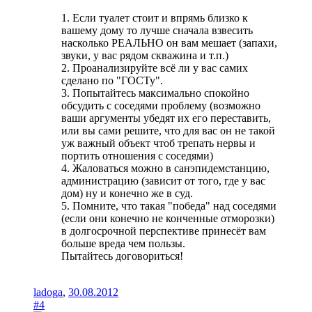
1. Если туалет стоит и впрямь близко к
вашему дому то лучше сначала взвесить
насколько РЕАЛЬНО он вам мешает (запахи,
звуки, у вас рядом скважина и т.п.)
2. Проанализируйте всё ли у вас самих
сделано по "ГОСТу".
3. Попытайтесь максимально спокойно
обсудить с соседями проблему (возможно
ваши аргументы убедят их его переставить,
или вы сами решите, что для вас он не такой
уж важный объект чтоб трепать нервы и
портить отношения с соседями)
4. Жаловаться можно в санэпидемстанцию,
администрацию (зависит от того, где у вас
дом) ну и конечно же в суд.
5. Помните, что такая "победа" над соседями
(если они конечно не конченные отморозки)
в долгосрочной перспективе принесёт вам
больше вреда чем пользы.
Пытайтесь договориться!
ladoga
,
30.08.2012
#4