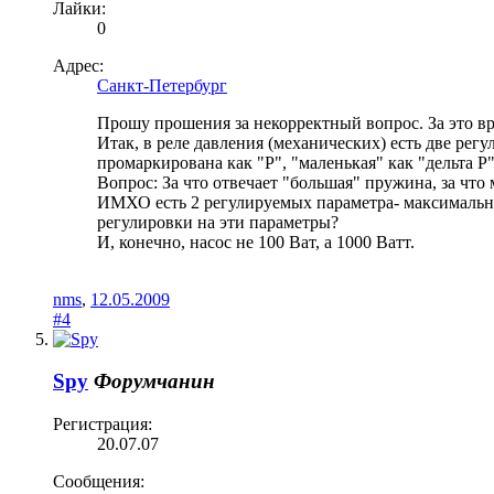
Лайки:
0
Адрес:
Санкт-Петербург
Прошу прошения за некорректный вопрос. За это вр
Итак, в реле давления (механических) есть две р
промаркирована как "Р", "маленькая" как "дельта Р
Вопрос: За что отвечает "большая" пружина, за чт
ИМХО есть 2 регулируемых параметра- максимально
регулировки на эти параметры?
И, конечно, насос не 100 Ват, а 1000 Ватт.
nms
,
12.05.2009
#4
Spy
Форумчанин
Регистрация:
20.07.07
Сообщения: