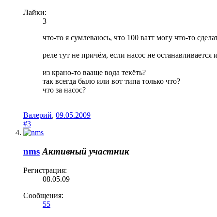
Лайки:
3
что-то я сумлеваюсь, что 100 ватт могу что-то сдела
реле тут не причём, если насос не останавливается и
из крано-то вааще вода текёть?
так всегда было или вот типа только что?
что за насос?
Валерий
,
09.05.2009
#3
nms
Активный участник
Регистрация:
08.05.09
Сообщения:
55