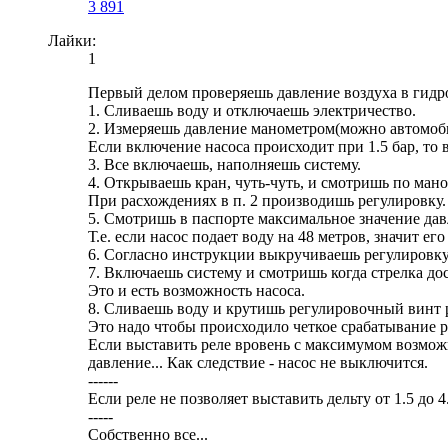
3 891
Лайки:
1
Первый делом проверяешь давление воздуха в гидр
1. Сливаешь воду и отключаешь электричество.
2. Измеряешь давление манометром(можно автомоби
Если включение насоса происходит при 1.5 бар, то в
3. Все включаешь, наполняешь систему.
4. Открываешь кран, чуть-чуть, и смотришь по мано
При расхождениях в п. 2 производишь регулировку.
5. Смотришь в паспорте максимальное значение дав
Т.е. если насос подает воду на 48 метров, значит ег
6. Согласно инструкции выкручиваешь регулировку
7. Включаешь систему и смотришь когда стрелка дос
Это и есть возможность насоса.
8. Сливаешь воду и крутишь регулировочный винт р
Это надо чтобы происходило четкое срабатывание р
Если выставить реле вровень с максимумом возможн
давление... Как следствие - насос не выключится.
------
Если реле не позволяет выставить дельту от 1.5 до 
-----
Собственно все...