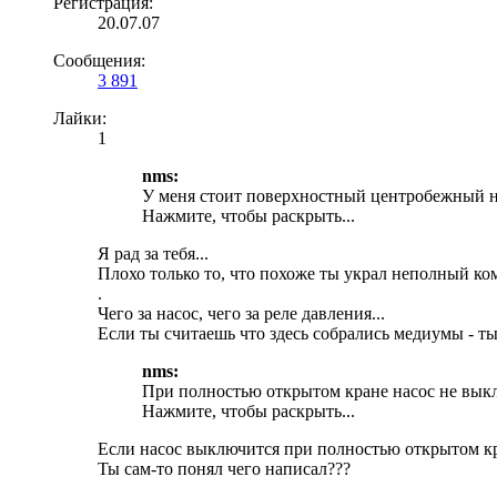
Регистрация:
20.07.07
Сообщения:
3 891
Лайки:
1
nms:
У меня стоит поверхностный центробежный на
Нажмите, чтобы раскрыть...
Я рад за тебя...
Плохо только то, что похоже ты украл неполный ко
.
Чего за насос, чего за реле давления...
Если ты считаешь что здесь собрались медиумы - т
nms:
При полностью открытом кране насос не выкл
Нажмите, чтобы раскрыть...
Если насос выключится при полностью открытом кра
Ты сам-то понял чего написал???