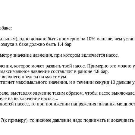
обаке:
льным), одно должно быть примерно на 10% меньше, чем устано
оздуха в баке должно быть 1.4 бар.
метру значение давления, при котором включается насос.
ления, которое может развить твой насос. Примерно это можно у
о максимальное давление составляет в районе 4.8 бар.
 верхнего предела на максимум.
тигнет максимального значения, и в течении секунд 10 дальше у
еле, выставляя значение таким образом, чтобы насос выключался
еле на выключение насоса...
остей насоса, то при понижении напряжения питания, мощность 
4.7(к примеру), то нижнее давление надо поднимать и докачивать 