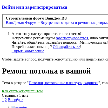
Войти или зарегистрироваться
Строительный форум ВашДом.RU
ВашДом.ru
Форум
>
Внутренняя отделка и ремонт квартиры,
А кто это у нас тут прячется и стесняется?
Непременно рекомендуем
зарегистрироваться
, либо зайт
Читайте, общайтесь, задавайте вопросы! Мы поможем най
Потребовалась помощь?
Обращайтесь >>
!
Скрыть объявление
Чтобы задать вопрос, получить консультацию или поделиться
Ремонт потолка в ванной
Тема в разделе "
Потолки, потолочные плинтусы, карнизы
", со
Как стать консультантом
Страница 1 из 2
1
2
Вперёд >