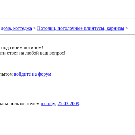
 дома, коттеджа
>
Потолки, потолочные плинтусы, карнизы
>
и под своим логином!
ти ответ на любой ваш вопрос!
 опытом
войдите на форум
здана пользователем
merphy
,
25.03.2009
.