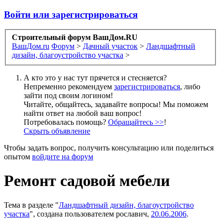
Войти или зарегистрироваться
Строительный форум ВашДом.RU
ВашДом.ru
Форум
>
Дачный участок
>
Ландшафтный
дизайн, благоустройство участка
>
А кто это у нас тут прячется и стесняется?
Непременно рекомендуем
зарегистрироваться
, либо
зайти под своим логином!
Читайте, общайтесь, задавайте вопросы! Мы поможем
найти ответ на любой ваш вопрос!
Потребовалась помощь?
Обращайтесь >>
!
Скрыть объявление
Чтобы задать вопрос, получить консультацию или поделиться
опытом
войдите на форум
Ремонт садовой мебели
Тема в разделе "
Ландшафтный дизайн, благоустройство
участка
", создана пользователем
рославич
,
20.06.2006
.