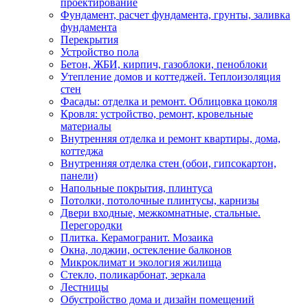
проектирование
Фундамент, расчет фундамента, грунты, заливка
фундамента
Перекрытия
Устройство пола
Бетон, ЖБИ, кирпич, газоблоки, пеноблоки
Утепление домов и коттеджей. Теплоизоляция
стен
Фасады: отделка и ремонт. Облицовка цоколя
Кровля: устройство, ремонт, кровельные
материалы
Внутренняя отделка и ремонт квартиры, дома,
коттеджа
Внутренняя отделка стен (обои, гипсокартон,
панели)
Напольные покрытия, плинтуса
Потолки, потолочные плинтусы, карнизы
Двери входные, межкомнатные, стальные.
Перегородки
Плитка. Керамогранит. Мозаика
Окна, лоджии, остекление балконов
Микроклимат и экология жилища
Стекло, поликарбонат, зеркала
Лестницы
Обустройство дома и дизайн помещений