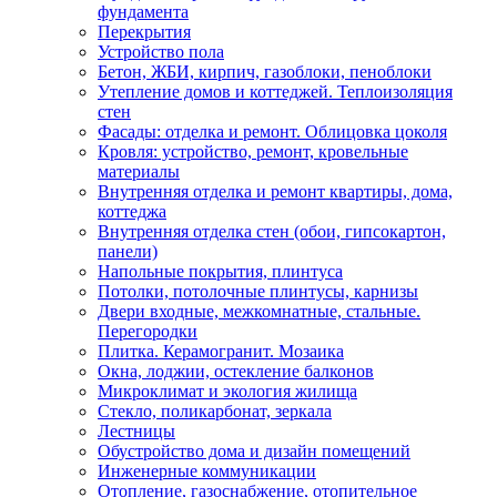
фундамента
Перекрытия
Устройство пола
Бетон, ЖБИ, кирпич, газоблоки, пеноблоки
Утепление домов и коттеджей. Теплоизоляция
стен
Фасады: отделка и ремонт. Облицовка цоколя
Кровля: устройство, ремонт, кровельные
материалы
Внутренняя отделка и ремонт квартиры, дома,
коттеджа
Внутренняя отделка стен (обои, гипсокартон,
панели)
Напольные покрытия, плинтуса
Потолки, потолочные плинтусы, карнизы
Двери входные, межкомнатные, стальные.
Перегородки
Плитка. Керамогранит. Мозаика
Окна, лоджии, остекление балконов
Микроклимат и экология жилища
Стекло, поликарбонат, зеркала
Лестницы
Обустройство дома и дизайн помещений
Инженерные коммуникации
Отопление, газоснабжение, отопительное