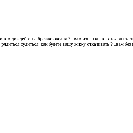
оном дождей и на брежке океана ?...вам изначально втюхали халт
е рядиться-судиться, как будете вашу жижу откачивать ?...вам бе
.