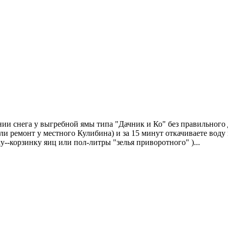
нии снега у выгребной ямы типа "Дачник и Ко" без правильного д
с или ремонт у местного Кулибина) и за 15 минут откачиваете во
у--корзинку яиц или пол-литры "зелья приворотного" )...