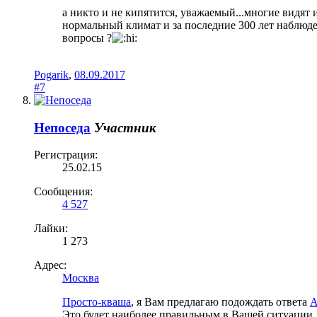
а никто и не кипятится, уважаемый...многие видят и
нормальный климат и за последние 300 лет наблюде
вопросы ?
Pogarik
,
08.09.2017
#7
Непоседа
Участник
Регистрация:
25.02.15
Сообщения:
4 527
Лайки:
1 273
Адрес:
Москва
Просто-кваша
, я Вам предлагаю подождать ответа
А
Это будет наиболее правильным в Вашей ситуации.