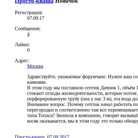
Просто-кваша
Новичок
Регистрация:
07.09.17
Сообщения:
4
Лайки:
0
Адрес:
Москва
Здравствуйте, уважаемые форумчане. Нужен ваш сове
камнями.
В этом году мы поставили септик Дачник 1, объём 1
стекают отходы жизнедеятельности, которые потом д
перфорированную трубу (она у нас 3 м), эта вода до
Внимание вопрос. Почему септик начал работать п
перегородки и соответсвенно там все перемешивает
типа Топаса? Звонила в компанию, говорят вызывай
косяк оказывается, мы в этом году это только обнар
Просто-кваша
,
07.09.2017