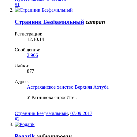
#1
Странник Безфамильный
сатрап
Регистрация:
12.10.14
Сообщения:
2 966
Лайки:
877
Адрес:
Астраханское ханство.Верхняя Ахтуба
У Ратникова спросИте .
Странник Безфамильный
,
07.09.2017
#2
Pogarik
заблокирован