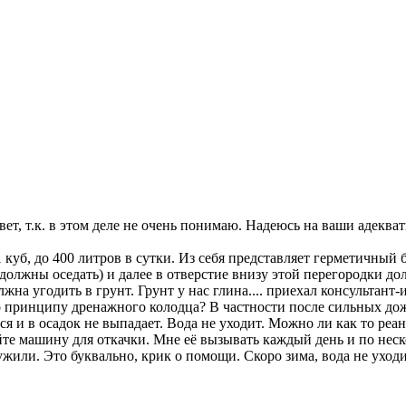
т, т.к. в этом деле не очень понимаю. Надеюсь на ваши адекват
 куб, до 400 литров в сутки. Из себя представляет герметичный 
олжны оседать) и далее в отверстие внизу этой перегородки дол
лжна угодить в грунт. Грунт у нас глина.... приехал консультант
о принципу дренажного колодца? В частности после сильных дож
ся и в осадок не выпадает. Вода не уходит. Можно ли как то ре
те машину для откачки. Мне её вызывать каждый день и по неско
ужили. Это буквально, крик о помощи. Скоро зима, вода не уходит