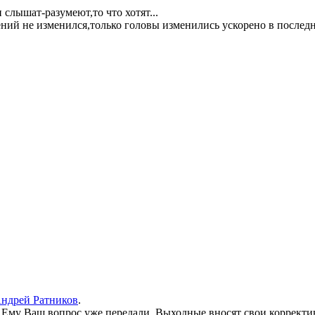
 слышат-разумеют,то что хотят...
ний не изменился,только головы изменились ускорено в последне
ндрей Ратников
.
 Ему Ваш вопрос уже передали. Выходные вносят свои корректи