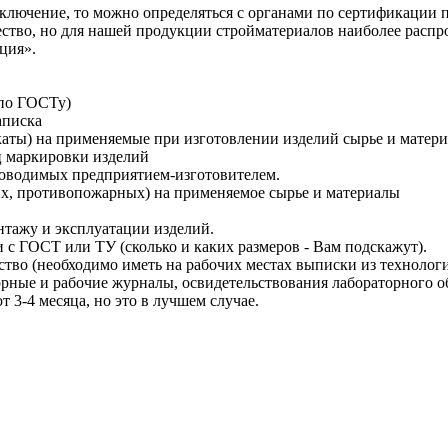
ключение, то можно определяться с органами по сертификации п
ество, но для нашей продукции стройматериалов наиболее распр
ция».
 по ГОСТу)
аписка
аты) на применяемые при изготовлении изделий сырье и матер
ец маркировки изделий
роводимых предприятием-изготовителем.
их, противопожарных) на применяемое сырье и материалы
нтажу и эксплуатации изделий.
 с ГОСТ или ТУ (сколько и каких размеров - Вам подскажут).
тво (необходимо иметь на рабочих местах выписки из технологич
орные и рабочие журналы, освидетельствования лабораторного 
т 3-4 месяца, но это в лучшем случае.