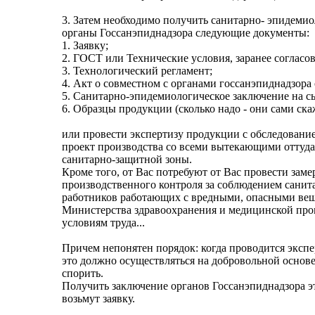
3. Затем необходимо получить санитарно- эпидемио
органы Госсанэпиднадзора следующие документы:
1. Заявку;
2. ГОСТ или Технические условия, заранее согласо
3. Технологический регламент;
4. Акт о совместном с органами госсанэпиднадзора
5. Санитарно-эпидемиологическое заключение на сы
6. Образцы продукции (сколько надо - они сами ска
или провести экспертизу продукции с обследовани
проект производства со всеми вытекающими оттуда 
санитарно-защитной зоны.
Кроме того, от Вас потребуют от Вас провести зам
производственного контроля за соблюдением санит
работников работающих с вредными, опасными вещ
Министерства здравоохранения и медицинской пром
условиям труда...
Причем непонятен порядок: когда проводится экспер
это должно осуществляться на добровольной основе
спорить.
Получить заключение органов Госсанэпиднадзора это
возьмут заявку.