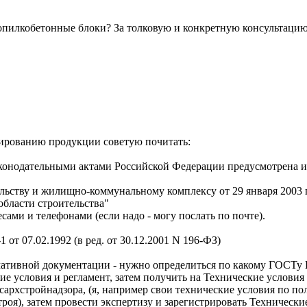
пилкобетонные блоки? За толковую и конкретную консультацию
зированию продукции советую почитать:
конодательными актами Российской Федерации предусмотрена и
ельству и жилищно-коммунальному комплексу от 29 января 2003 
области строительства"
сами и телефонами (если надо - могу послать по почте).
 от 07.02.1992 (в ред. от 30.12.2001 N 196-ФЗ)
мативной документации - нужно определиться по какому ГОСТу 
кие условия и регламент, затем получить на Технические услови
сархстройнадзора, (я, например свои технические условия по по
роя), затем провести экспертизу и зарегистрировать Технически