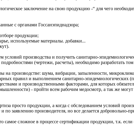
логическое заключение на свою продукцию -“ для чего необходи
ванные с органами Госсанэпиднадзора;
 отборе продукции;
рье, используемые материалы. добавки...
жут).
ем условий производства и получить санитарно-эпидемиологичес
подробностями (чертежи, расчеты), необходимо разработать том
еры на производстве: шума, вибрации, запыленности, микроклим
арных правил и выполнением санитарно-эпидемиологических (п
ествами и производственными факторами, для которых обязател
ышленности) - пройти всем рабочим медосмотр, а так же могут 
тиза просто продукции, а когда с обследованием условий производ
 и по заявлению производителя, но все делается добровольно-пр
 самое сложное в процессе сертификации продукции, т.к. если е