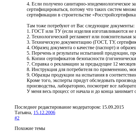
4. Если получено санитарно-эпидемиологическое за
сертифицироваться, потому что таких систем множ
сертификации в строительстве «Росстройсертифика
Там тоже потребуют от Вас следующие документы:
1. ГОСТ или ТУ (если изделия изготавливаются не
2. Технологический регламент или пояснительная з
3. Техническую документацию (ГОСТ, ТУ, сертифик
4. Образец документа о качестве (паспорт) и образ
5. Перечень и результаты испытаний продукции, п
6. Копии сертификатов безопасности (гигиеническ
7. Справка о рекламации за предыдущие 12 месяцев
8. Инструкция для потребителя по применению, мо
9. Образцы продукции на испытания в соответствии
Кроме того, эксперты придут обследовать производс
производства, лабораторию, посмотрят все лаборат
У меня весь процесс от начала и до конца занимает о
Последнее редактирование модератором:
15.09.2015
Татьяна
,
15.12.2006
#2
Похожие темы