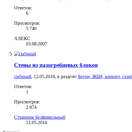
Ответов:
6
Просмотров:
5 740
АЛЕКС
03.08.2007
Стены из пазогребневых блоков
ciaSquall
,
12.05.2016
, в разделе:
Бетон, ЖБИ, кирпич, газо
Ответов:
1
Просмотров:
2 874
Странник Безфамильный
12.05.2016