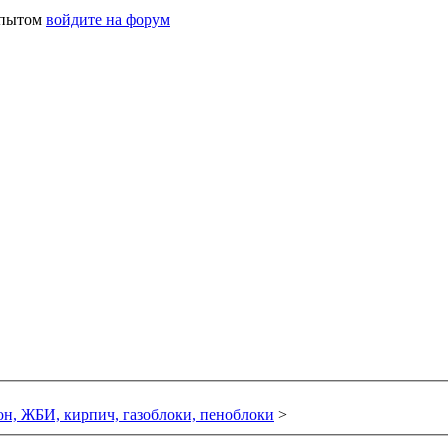
 опытом
войдите на форум
он, ЖБИ, кирпич, газоблоки, пеноблоки
>