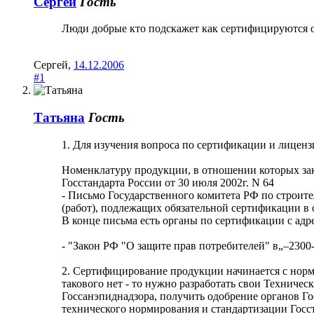
Сергей
Гость
Люди добрые кто подскажет как сертифицируются о
Сергей
,
14.12.2006
#1
Татьяна
Гость
1. Для изучения вопроса по сертификации и лицен
Номенклатуру продукции, в отношении которых за
Госстандарта России от 30 июля 2002г. N 64
- Письмо Государственного комитета РФ по строит
(работ), подлежащих обязательной сертификации в 
В конце письма есть органы по сертификации с адре
- "Закон РФ "О защите прав потребителей" в„–2300-1
2. Сертифицирование продукции начинается с нор
такового нет - то нужно разработать свои Техничес
Госсанэпиднадзора, получить одобрение органов Го
технического нормирования и стандартизации Госст