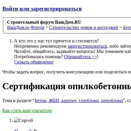
Войти или зарегистрироваться
Строительный форум ВашДом.RU
ВашДом.ru
Форум
>
Строительство домов и коттеджей
>
Бет
А кто это у нас тут прячется и стесняется?
Непременно рекомендуем
зарегистрироваться
, либо зайт
Читайте, общайтесь, задавайте вопросы! Мы поможем най
Потребовалась помощь?
Обращайтесь >>
!
Скрыть объявление
Чтобы задать вопрос, получить консультацию или поделиться
Сертификация опилкобетонны
Тема в разделе "
Бетон, ЖБИ, кирпич, газоблоки, пеноблоки
", 
Как стать консультантом