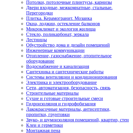
Потолки, потолочные плинтусы, карнизы
Двери входные, межкомнатные, стальные.
Перегородки
Плитка. Керамогранит. Мозаика
Окна, лоджии, остекление балконов
Микроклимат и экология жилища
Стекло, поликарбонат, зеркала
Лестницы
Обустройство дома и дизайн помещений
Инженерные коммуникации
Отопление, газоснабжение, отопительное
оборудование
Водоснабжение и канализация
Сантехника и сантехнические работы
Системы вентиляции и кондиционирования
Электрика и электрооборудование
Сети, автоматизация, безопасность, связь
Строительные материалы
Сухие и готовые строительные смеси
Гидроизоляция и гидрофобизация
Лакокрасочные материалы, антисептики,
пропитки, грунтовки
Звуко- и шумоизоляция помещений, квартир, стен
Клеи и герметики
Монтажная пена