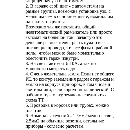
защищенная узо и автоматом.
2. В гараже свой щит - с автоматами на
разные группы, возможна установка узо, с
меньшим чем в основном щите, номиналом
на какие-то группы.
Возможно так же поставить общий
неавтоматический размыкатель(или просто
автомат на большой ток - зачастую это
дешевле размыкателя - рвать нужно все
питающие провода, т.е. все фазы и рабочий
ноль), чтобы можно было моментально
обесточить гараж изнутри.
3. На свет - автомат 6-10А, а так по
мощности смотреть надо.
4. Очень желательна земля. Если нет общего
PE, то контур заземления рядом с гаражом и
землю на корпуса приборов, в том числе и
светильники, если корпус металлический. С
рабочим нулем эту землю не соединять -
схема ТТ.
5. Проводка в коробах или трубах, можно
пластик.
6. Номиналы сечений - 1.5мм2 меди на свет,
2.5мм2 на обычные розетки, остальные
приборы - согласно расчетам.