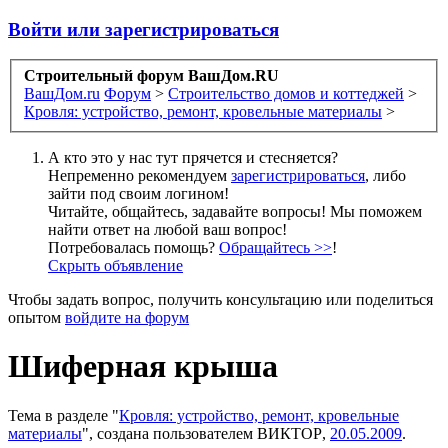
Войти или зарегистрироваться
Строительный форум ВашДом.RU
ВашДом.ru
Форум
>
Строительство домов и коттеджей
>
Кровля: устройство, ремонт, кровельные материалы
>
А кто это у нас тут прячется и стесняется?
Непременно рекомендуем
зарегистрироваться
, либо
зайти под своим логином!
Читайте, общайтесь, задавайте вопросы! Мы поможем
найти ответ на любой ваш вопрос!
Потребовалась помощь?
Обращайтесь >>
!
Скрыть объявление
Чтобы задать вопрос, получить консультацию или поделиться
опытом
войдите на форум
Шиферная крыша
Тема в разделе "
Кровля: устройство, ремонт, кровельные
материалы
", создана пользователем
ВИКТОР
,
20.05.2009
.