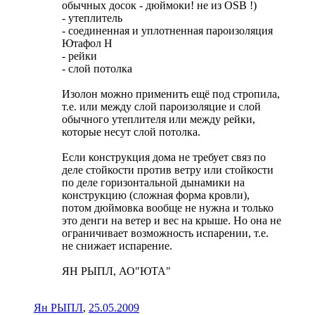
обычных досок - дюймоки! не из OSB !)
- утеплитель
- соединенная и уплотненная пароизоляция
Ютафол Н
- рейки
- слой потолка
Изолон можно применить ещё под стропила,
т.е. или между слой пароизоляцие и слой
обычного утеплителя или между рейки,
которые несут слой потолка.
Если конструкция дома не требует связ по
деле стойкости против ветру или стойкости
по деле горизонтальной дынамики на
конструкцию (сложная форма кровли),
потом дюймовка вообще не нужна и только
это денги на ветер и вес на крыше. Но она не
ограничивает возможность испарении, т.е.
не снижает испарение.
ЯН РЫПЛ, АО"ЮТА"
Ян РЫПЛ
,
25.05.2009