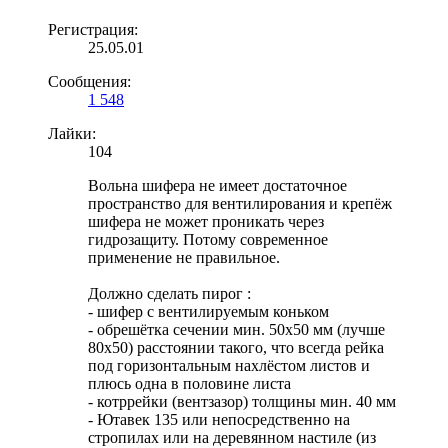
Регистрация:
25.05.01
Сообщения:
1 548
Лайки:
104
Вольна шифера не имеет достаточное
пространство для вентилирования и крепёж
шифера не может проникать через
гидрозащиту. Потому современное
применение не правильное.
Должно сделать пирог :
- шифер с вентилируемым коньком
- обрешётка сечении мин. 50х50 мм (лучше
80х50) расстоянии такого, что всегда рейка
под горизонтальным нахлёстом листов и
плюсь одна в половине листа
- котррейки (вентзазор) толщины мин. 40 мм
- Ютавек 135 или непосредственно на
стропилах или на деревянном настиле (из