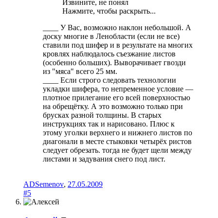
Извините, не понял
Нажмите, чтобы раскрыть...
____ У Вас, возможно наклон небольшой. А
доску многие в Ленобласти (если не все)
ставили под шифер и в результате на многих
кровлях наблюдалось съезжание листов
(особенно больших). Выворачивает гвозди
из "мяса" всего 25 мм.
____ Если строго следовать технологии
укладки шифера, то непременное условие —
плотное прилегание его всей поверхностью
на обрещётку. А это возможно только при
брусках разной толщины. В старых
инструкциях так и нарисовано. Плюс к
этому уголки верхнего и нижнего листов по
диагонали в месте стыковки четырёх ристов
следует обрезать. тогда не будет щели между
листами и задувания снего под лист.
ADSemenov
,
27.05.2009
#5