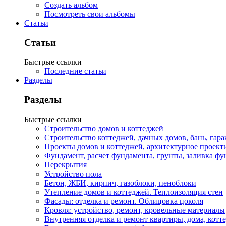
Создать альбом
Посмотреть свои альбомы
Статьи
Статьи
Быстрые ссылки
Последние статьи
Разделы
Разделы
Быстрые ссылки
Строительство домов и коттеджей
Строительство коттеджей, дачных домов, бань, гар
Проекты домов и коттеджей, архитектурное проект
Фундамент, расчет фундамента, грунты, заливка фу
Перекрытия
Устройство пола
Бетон, ЖБИ, кирпич, газоблоки, пеноблоки
Утепление домов и коттеджей. Теплоизоляция стен
Фасады: отделка и ремонт. Облицовка цоколя
Кровля: устройство, ремонт, кровельные материалы
Внутренняя отделка и ремонт квартиры, дома, котт