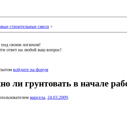
овые строительные смеси
>
и под своим логином!
ти ответ на любой ваш вопрос!
 опытом
войдите на форум
но ли грунтовать в начале ра
а пользователем
марсела
,
24.03.2009
.