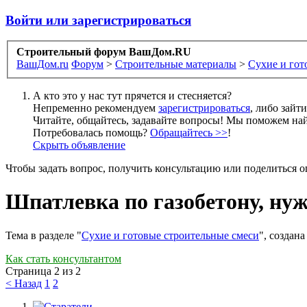
Войти или зарегистрироваться
Строительный форум ВашДом.RU
ВашДом.ru
Форум
>
Строительные материалы
>
Сухие и гот
А кто это у нас тут прячется и стесняется?
Непременно рекомендуем
зарегистрироваться
, либо зайт
Читайте, общайтесь, задавайте вопросы! Мы поможем най
Потребовалась помощь?
Обращайтесь >>
!
Скрыть объявление
Чтобы задать вопрос, получить консультацию или поделиться
Шпатлевка по газобетону, нуж
Тема в разделе "
Сухие и готовые строительные смеси
", создан
Как стать консультантом
Страница 2 из 2
< Назад
1
2