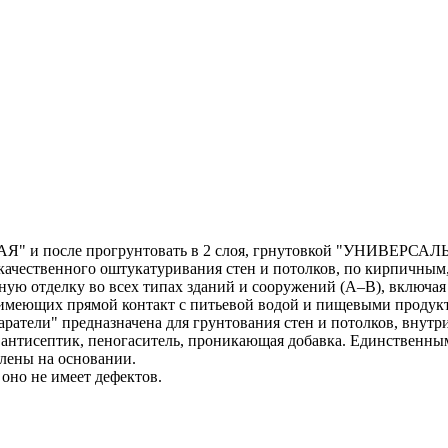
АЯ" и после прогрунтовать в 2 слоя, грнутовкой "УНИВЕРСА
качественного оштукатуривания стен и потолков, по кирпичным,
ую отделку во всех типах зданий и сооружений (А–В), включая
 имеющих прямой контакт с питьевой водой и пищевыми продук
ратели" предназначена для грунтования стен и потолков, внутр
), антисептик, пеногаситель, проникающая добавка. Единственн
плены на основании.
 оно не имеет дефектов.