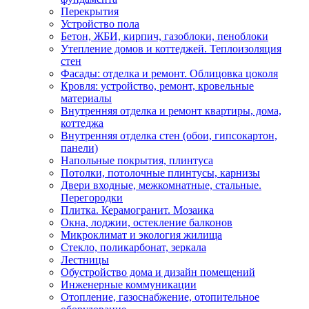
Перекрытия
Устройство пола
Бетон, ЖБИ, кирпич, газоблоки, пеноблоки
Утепление домов и коттеджей. Теплоизоляция
стен
Фасады: отделка и ремонт. Облицовка цоколя
Кровля: устройство, ремонт, кровельные
материалы
Внутренняя отделка и ремонт квартиры, дома,
коттеджа
Внутренняя отделка стен (обои, гипсокартон,
панели)
Напольные покрытия, плинтуса
Потолки, потолочные плинтусы, карнизы
Двери входные, межкомнатные, стальные.
Перегородки
Плитка. Керамогранит. Мозаика
Окна, лоджии, остекление балконов
Микроклимат и экология жилища
Стекло, поликарбонат, зеркала
Лестницы
Обустройство дома и дизайн помещений
Инженерные коммуникации
Отопление, газоснабжение, отопительное