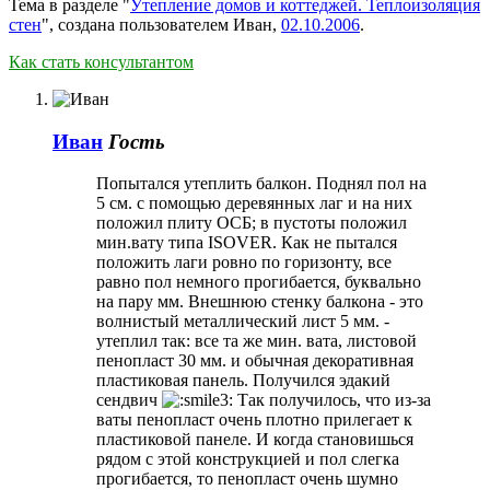
Тема в разделе "
Утепление домов и коттеджей. Теплоизоляция
стен
", создана пользователем
Иван
,
02.10.2006
.
Как стать консультантом
Иван
Гость
Попытался утеплить балкон. Поднял пол на
5 см. с помощью деревянных лаг и на них
положил плиту ОСБ; в пустоты положил
мин.вату типа ISOVER. Как не пытался
положить лаги ровно по горизонту, все
равно пол немного прогибается, буквально
на пару мм. Внешнюю стенку балкона - это
волнистый металлический лист 5 мм. -
утеплил так: все та же мин. вата, листовой
пенопласт 30 мм. и обычная декоративная
пластиковая панель. Получился эдакий
сендвич
Так получилось, что из-за
ваты пенопласт очень плотно прилегает к
пластиковой панеле. И когда становишься
рядом с этой конструкцией и пол слегка
прогибается, то пенопласт очень шумно