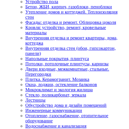
Устройство пола
Бетон, ЖБИ, кирпич, газоблоки, пеноблоки
Утепление домов и коттеджей. Теплоизоляция
стен
Фасады: отделка и ремонт. Облицовка цоколя
Кровля: устройство, ремонт, кровельные
материалы
Внутренняя отделка и ремонт квартиры, дома,
коттеджа
Внутренняя отделка стен (обои, гипсокартон,
панели)
Напольные покрытия, плинтуса
Потолки, потолочные плинтусы, карнизы
Двери входные, межкомнатные, стальные.
Перегородки
Плитка. Керамогранит. Мозаика
Окна, лоджии, остекление балконов
Микроклимат и экология жилища
Стекло, поликарбонат, зеркала
Лестницы
Обустройство дома и дизайн помещений
Инженерные коммуникации
Отопление, газоснабжение, отопительное
оборудование
Водоснабжение и канализация