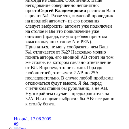
никогда не слышал. Собственно, Ваше
негодование совершенно непонятно:
просто
Сергей Владимирович
расписал Ваш
вариант №1. Разве что, «нулевой проводник
на вводной автомат» из его послания
следует выбросить: автомат уже подключен
на столбе и Вы это подключение уже
описали (правда, не употребляя при этом
«высоконаучных слов» N и PEN).
Признаться, не могу сообразить, чем Ваш
№1 отличается от №2? Насколько можно
понять автора, его вводной АВ стоит на том
же столбе, на котором сделано ответвление
от ВЛ. Впрочем, это не важно. Гораздо
любопытней, это: зачем 2 АВ по 25А
последовательно. В случае любой проблемы
отключаться будут вместе. Я бы, перед
счетчиком ставил бы рубильник, а не АВ.
Ну, в крайнем случае – предохранитель на
32А. Или в доме выбросил бы АВ: все равно
к столбу бегать.
Игорь1
,
17.06.2009
#9