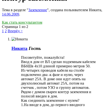
Тема в разделе "
Заземление
", создана пользователем
Никита
,
14.06.2009
.
Как стать консультантом
Страница 1 из 2
1
2
Вперёд >
Никита
Гость
Посоветуйте, пожалуйста!
Ввод в дом от ВЛ сделан подземным кабелем
ВБбШв 4х10 длиной примерно метров 50.
Из четырех проводов кабеля на столбе
подключено два -к фазе и нулю, через
автомат 25А. В доме они идут опять на
двухполюсный автомат 25А, потом на
счетчик , потом УЗО и группу автоматов.
Рядом с домом сварен контур заземления и
полосой введен в дом.
Как соединить заземление с нулем?
1.На вводе в дом, до первого вводного