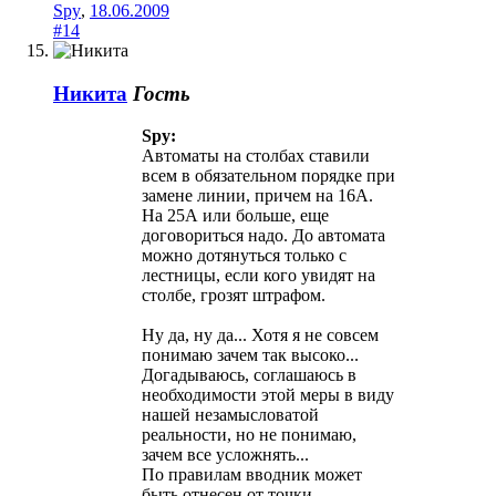
Spy
,
18.06.2009
#14
Никита
Гость
Spy:
Автоматы на столбах ставили
всем в обязательном порядке при
замене линии, причем на 16А.
На 25А или больше, еще
договориться надо. До автомата
можно дотянуться только с
лестницы, если кого увидят на
столбе, грозят штрафом.
Ну да, ну да... Хотя я не совсем
понимаю зачем так высоко...
Догадываюсь, соглашаюсь в
необходимости этой меры в виду
нашей незамысловатой
реальности, но не понимаю,
зачем все усложнять...
По правилам вводник может
быть отнесен от точки