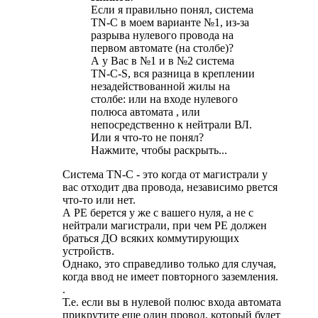
Если я правильно понял, система
TN-C в моем варианте №1, из-за
разрыва нулевого провода на
первом автомате (на столбе)?
А у Вас в №1 и в №2 система
TN-C-S, вся разница в креплении
незадействованной жилы на
столбе: или на входе нулевого
полюса автомата , или
непосредственно к нейтрали ВЛ.
Или я что-то не понял?
Нажмите, чтобы раскрыть...
Система TN-C - это когда от магистрали у
вас отходит два провода, независимо рвется
что-то или нет.
А PE берется у же с вашего нуля, а не с
нейтрали магистрали, при чем PE должен
браться ДО всяких коммутирующих
устройств.
Однако, это справедливо только для случая,
когда ввод не имеет повторного заземления.
.
Т.е. если вы в нулевой полюс входа автомата
прикрутите еще один провод, который будет