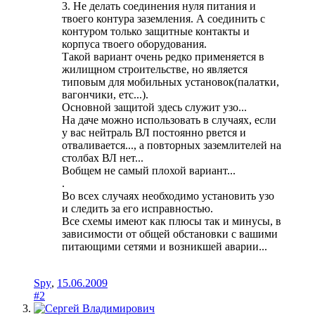
3. Не делать соединения нуля питания и
твоего контура заземления. А соединить с
контуром только защитные контакты и
корпуса твоего оборудования.
Такой вариант очень редко применяется в
жилищном строительстве, но является
типовым для мобильных установок(палатки,
вагончики, етс...).
Основной защитой здесь служит узо...
На даче можно использовать в случаях, если
у вас нейтраль ВЛ постоянно рвется и
отваливается..., а повторных заземлителей на
столбах ВЛ нет...
Вобщем не самый плохой вариант...
.
Во всех случаях необходимо установить узо
и следить за его исправностью.
Все схемы имеют как плюсы так и минусы, в
зависимости от общей обстановки с вашими
питающими сетями и возникшей аварии...
Spy
,
15.06.2009
#2