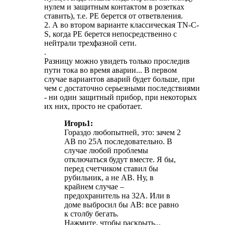
нулем и защитным контактом в розетках
ставить), т.е. PE берется от ответвления.
2. А во втором варианте классическая TN-C-
S, когда PE берется непосредственно с
нейтрали трехфазной сети.
.
Разницу можно увидеть только проследив
пути тока во время аварии... В первом
случае вариантов аварий будет больше, при
чем с достаточно серьезными последствиями
- ни один защитный прибор, при некоторых
их них, просто не сработает.
Игорь1:
Гораздо любопытней, это: зачем 2
АВ по 25А последовательно. В
случае любой проблемы
отключаться будут вместе. Я бы,
перед счетчиком ставил бы
рубильник, а не АВ. Ну, в
крайнем случае –
предохранитель на 32А. Или в
доме выбросил бы АВ: все равно
к столбу бегать.
Нажмите, чтобы раскрыть...