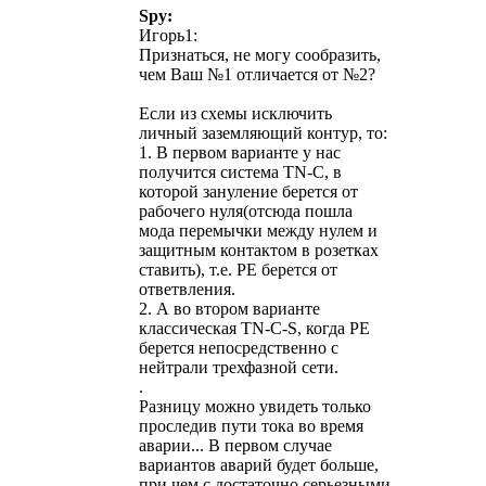
Spy:
Игорь1:
Признаться, не могу сообразить,
чем Ваш №1 отличается от №2?
Если из схемы исключить
личный заземляющий контур, то:
1. В первом варианте у нас
получится система TN-C, в
которой зануление берется от
рабочего нуля(отсюда пошла
мода перемычки между нулем и
защитным контактом в розетках
ставить), т.е. PE берется от
ответвления.
2. А во втором варианте
классическая TN-C-S, когда PE
берется непосредственно с
нейтрали трехфазной сети.
.
Разницу можно увидеть только
проследив пути тока во время
аварии... В первом случае
вариантов аварий будет больше,
при чем с достаточно серьезными