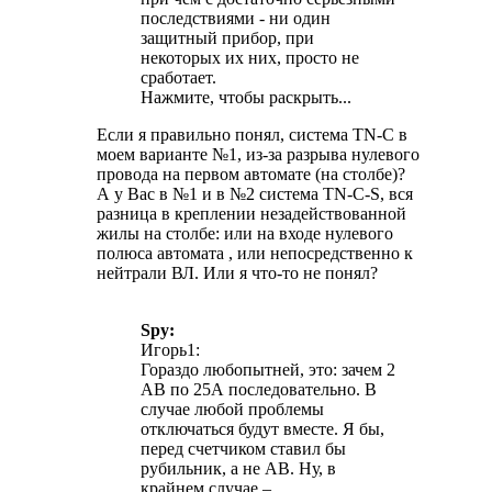
последствиями - ни один
защитный прибор, при
некоторых их них, просто не
сработает.
Нажмите, чтобы раскрыть...
Если я правильно понял, система TN-C в
моем варианте №1, из-за разрыва нулевого
провода на первом автомате (на столбе)?
А у Вас в №1 и в №2 система TN-C-S, вся
разница в креплении незадействованной
жилы на столбе: или на входе нулевого
полюса автомата , или непосредственно к
нейтрали ВЛ. Или я что-то не понял?
Spy:
Игорь1:
Гораздо любопытней, это: зачем 2
АВ по 25А последовательно. В
случае любой проблемы
отключаться будут вместе. Я бы,
перед счетчиком ставил бы
рубильник, а не АВ. Ну, в
крайнем случае –