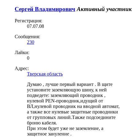
Сергей Владимирович
Активный участник
Регистрация:
07.07.08
Сообщения:
230
Лайки:
0
Адрес:
Тверская область
Думаю , лучше первый вариант . В щите
установите заземляющую шину, к ней
подведете: заземляющий проводник ,
нулевой PEN-проводник,идущий от
ВЛ,нулевой проводник на вводной автомат,
а также все нулевые защитные проводники
от групповых линий.Также подсоедините
броню кабеля.
При этом будет уже не заземление, а
защитное зануление .