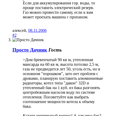
Если для аккумулирования гор. воды, то
проще поставить электрический резерв.
Газ можно провести самому, если к вам
может проехать машина с пропаном.
алексей
,
08.11.2006
#2
Просто Дачник
Гость
>Дом бревенчатый 90 кв м, утепленная
мансарда на 60 кв м, высота потолко 2,5 м,
газа не предвидится лет 50, уголь есть, но в
основном "порошком", зато нет проблем с
дровами, планирую поставить алюминиевые
радиаторы, котел типа "дакон" 32D и
утепленный бак на 1 куб. из бака разгонять
центробежным насосом воду по системе
отопления. Посоветуйте как выбрать
соотношение мощности котела к объему
бака.
Кстати интересный вопрос! А для чего бак?