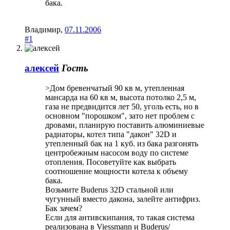
бака.
Владимир
,
07.11.2006
#1
алексей
Гость
>Дом бревенчатый 90 кв м, утепленная
мансарда на 60 кв м, высота потолко 2,5 м,
газа не предвидится лет 50, уголь есть, но в
основном "порошком", зато нет проблем с
дровами, планирую поставить алюминиевые
радиаторы, котел типа "дакон" 32D и
утепленный бак на 1 куб. из бака разгонять
центробежным насосом воду по системе
отопления. Посоветуйте как выбрать
соотношение мощности котела к объему
бака.
Возьмите Buderus 32D стальной или
чугунный вместо дакона, залейте антифриз.
Бак зачем?
Если для антивскипания, то такая система
реализована в Viessmann и Buderus/