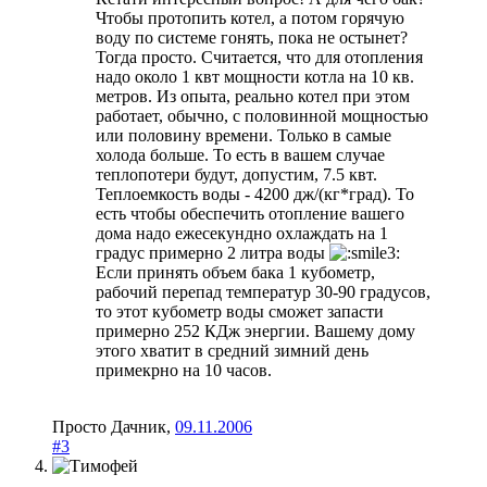
Чтобы протопить котел, а потом горячую
воду по системе гонять, пока не остынет?
Тогда просто. Считается, что для отопления
надо около 1 квт мощности котла на 10 кв.
метров. Из опыта, реально котел при этом
работает, обычно, с половинной мощностью
или половину времени. Только в самые
холода больше. То есть в вашем случае
теплопотери будут, допустим, 7.5 квт.
Теплоемкость воды - 4200 дж/(кг*град). То
есть чтобы обеспечить отопление вашего
дома надо ежесекундно охлаждать на 1
градус примерно 2 литра воды
Если принять объем бака 1 кубометр,
рабочий перепад температур 30-90 градусов,
то этот кубометр воды сможет запасти
примерно 252 КДж энергии. Вашему дому
этого хватит в средний зимний день
примекрно на 10 часов.
Просто Дачник
,
09.11.2006
#3