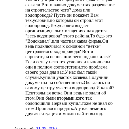
сказали.Вот в ваших документах разрешение
на строительство чего? дома или
водопровода? Пусть он покажет Вам
тех.условия,по которым он строил этот
водопровод.Тех.условия выдает
организация,в чьих владениях находится
"весь водопровод" этого района.То будь это
"Водоканал",или частная какая фирма.Он
ведь подключился к основной "ветке"
центрального водопровода? Вот и
спросите,на основании чего подключился?
Если есть у него тех.условия и выполнены
они в полном соответствии,это проблема
своего рода для вас.У нас был такой
случай.Купили участок хозяева.Получили
документы на собственность.Оказалось по
самому центру участка водопровод.И какой?
Центральная ветка.Они ведь не знали об
этом.Они были вторыми,кого так
облопошили.Первый купил,тоже не знал об
этом.Пришлось продать.А у вас немного
другая ситуация и можно найти выход.
Анатолий
,
21.05.2010