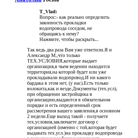
T_Vlad:
Вопрос:- как реально определить
законность прокладки
водопровода соседом, не
обращаясь к нему?
Нажмите, чтобы раскрыть...
Так ведь два раза Вам уже ответили.Я и
Александр М.,что только
ТЕХ.УСЛОВИЯ,которые выдает
организация,в чьем ведении находится
территория,на которой будет или уже
прокладывали водопровод.И ни какого
бардака в этом нет, (у нас).Есть только
волокита,как и везде.Документы (тех.усл),
при обращении застройщика в
организацию,выдаются в обязательном
порядке и есть определенный срок
рассмотрения вашего заявления,в основном
2 недели.Еще выход такой - получаете
тех.условия,заключаете договор с
организацией (именно с той,которая будет
выдавать тех.усл.)на прокладку водопровода