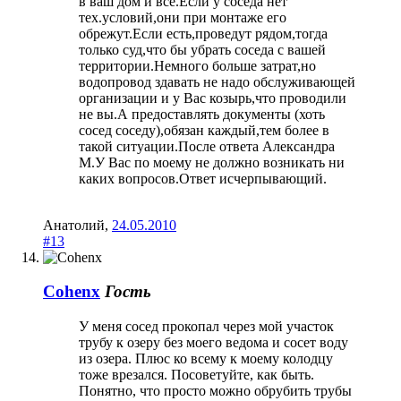
в ваш дом и все.Если у соседа нет
тех.условий,они при монтаже его
обрежут.Если есть,проведут рядом,тогда
только суд,что бы убрать соседа с вашей
территории.Немного больше затрат,но
водопровод здавать не надо обслуживающей
организации и у Вас козырь,что проводили
не вы.А предоставлять документы (хоть
сосед соседу),обязан каждый,тем более в
такой ситуации.После ответа Александра
М.У Вас по моему не должно возникать ни
каких вопросов.Ответ исчерпывающий.
Анатолий
,
24.05.2010
#13
Cohenx
Гость
У меня сосед прокопал через мой участок
трубу к озеру без моего ведома и сосет воду
из озера. Плюс ко всему к моему колодцу
тоже врезался. Посоветуйте, как быть.
Понятно, что просто можно обрубить трубы