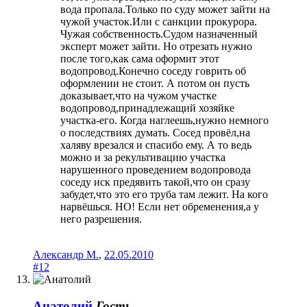
вода пропала.Только по суду может зайти на
чужой участок.Или с санкции прокурора.
Чужая собственность.Судом назначенный
эксперт может зайти. Но отрезать нужно
после того,как сама оформит этот
водопровод.Конечно соседу говрить об
оформлении не стоит. А потом он пусть
доказывает,что на чужом участке
водопровод,принадлежащий хозяйке
участка-его. Когда наглеешь,нужно немного
о последствиях думать. Сосед провёл,на
халяву врезался и спасибо ему. А то ведь
можно и за рекультивацию участка
нарушенного проведением водопровода
соседу иск предявить такой,что он сразу
забудет,что это его труба там лежит. На кого
нарвёшься. НО! Если нет обременения,а у
него разрешения.
Александр М.
,
22.05.2010
#12
Анатолий
Гость