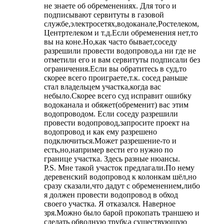
не знаете об обременениях. Для того и
подписывают сервитуты в газовой
службе,электросетях,водоканале,Ростелеком,
Центртелеком и т.д.Если обременения нет,то
вы на коне.Но,как часто бывает,соседу
разрешили провести водопровод,а ни где не
отметили его и вам сервитуты подписали без
ограничения.Если вы обратитесь в суд,то
скорее всего проиграете,т.к. сосед раньше
стал владельцем участка,когда вас
небыло.Скорее всего суд исправит ошибку
водоканала и обяжет(обременит) вас этим
водопроводом. Если соседу разрешили
провести водопровод,запросите проект на
водопровод и как ему разрешено
подключиться.Может разрешение-то и
есть,но,например вести его нужно по
границе участка. Здесь разные нюансы.
P.S. Мне такой участок предлагали.По нему
деревенский водопровод к колонкам шёл,но
сразу сказали,что дадут с обременением,либо
я должен провести водопровод в обход
своего участка. Я отказался. Наверное
зря.Можно было барой прокопать траншею и
сделать обводную трубу,а существующую