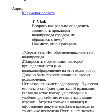
Адрес:
Калужская область
T_Vlad:
Вопрос:- как реально определить
законность прокладки
водопровода соседом, не
обращаясь к нему?
Нажмите, чтобы раскрыть...
1)Сервитуты. Нет обременения,значит нет
водопровода.
2)Запросить в организации,которой
принадлежат сети (н-р
водоканал)разрешение на этот водопровод
Должно быть техсогласование и проект
подключения.
Нет разрешения-нет водопровода. Ну а если
его нет,то кто будет судиться. Я правильно
сказал,на ветке колодец с разводкой в
удобном для себя месте сделать,а дальше
отрезать. Затраты только на колодец и
оформление документов.Зачем проводить
то,что уже проведено.Пусть ищет ,почему