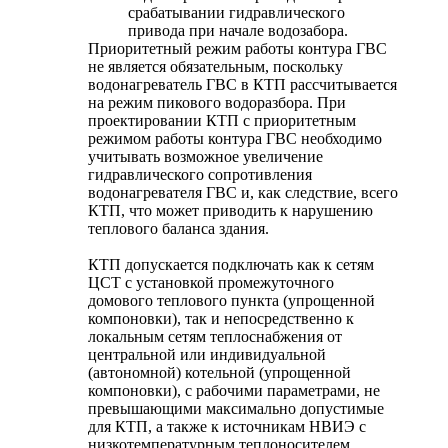
срабатывании гидравлического
привода при начале водозабора.
Приоритетный режим работы контура ГВС
не является обязательным, поскольку
водонагреватель ГВС в КТП рассчитывается
на режим пикового водоразбора. При
проектировании КТП с приоритетным
режимом работы контура ГВС необходимо
учитывать возможное увеличение
гидравлического сопротивления
водонагревателя ГВС и, как следствие, всего
КТП, что может приводить к нарушению
теплового баланса здания.
КТП допускается подключать как к сетям
ЦСТ с установкой промежуточного
домового теплового пункта (упрощенной
компоновки), так и непосредственно к
локальным сетям теплоснабжения от
центральной или индивидуальной
(автономной) котельной (упрощенной
компоновки), с рабочими параметрами, не
превышающими максимально допустимые
для КТП, а также к источникам НВИЭ с
низкотемпературным теплоносителем.