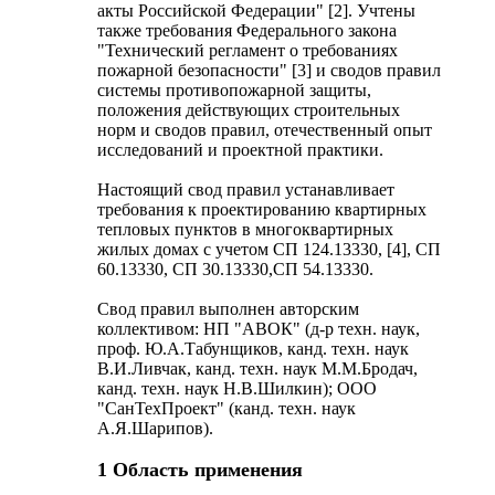
акты Российской Федерации" [2]. Учтены
также требования Федерального закона
"Технический регламент о требованиях
пожарной безопасности" [3] и сводов правил
системы противопожарной защиты,
положения действующих строительных
норм и сводов правил, отечественный опыт
исследований и проектной практики.
Настоящий свод правил устанавливает
требования к проектированию квартирных
тепловых пунктов в многоквартирных
жилых домах с учетом СП 124.13330, [4], СП
60.13330, СП 30.13330,СП 54.13330.
Свод правил выполнен авторским
коллективом: НП "АВОК" (д-р техн. наук,
проф. Ю.А.Табунщиков, канд. техн. наук
В.И.Ливчак, канд. техн. наук М.М.Бродач,
канд. техн. наук Н.В.Шилкин); ООО
"СанТехПроект" (канд. техн. наук
А.Я.Шарипов).
1 Область применения