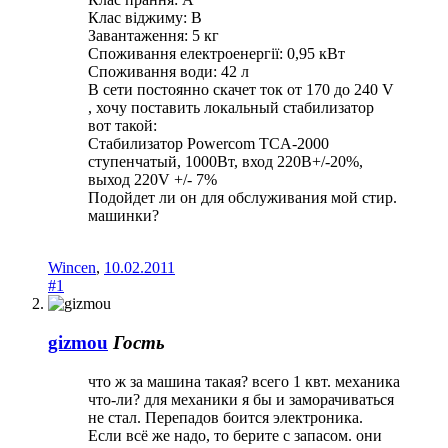
Клас віджиму: B
Завантаження: 5 кг
Споживання електроенергії: 0,95 кВт
Споживання води: 42 л
В сети постоянно скачет ток от 170 до 240 V
, хочу поставить локальный стабилизатор
вот такой:
Стабилизатор Powercom TCA-2000
ступенчатый, 1000Вт, вход 220В+/-20%,
выход 220V +/- 7%
Подойдет ли он для обслуживания мой стир.
машинки?
Wincen
,
10.02.2011
#1
gizmou
Гость
что ж за машина такая? всего 1 квт. механика
что-ли? для механики я бы и заморачиваться
не стал. Перепадов боится электроника.
Если всё же надо, то берите с запасом. они