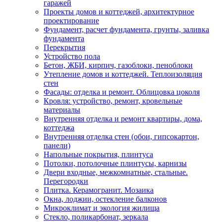
гаражей
Проекты домов и коттеджей, архитектурное
проектирование
Фундамент, расчет фундамента, грунты, заливка
фундамента
Перекрытия
Устройство пола
Бетон, ЖБИ, кирпич, газоблоки, пеноблоки
Утепление домов и коттеджей. Теплоизоляция
стен
Фасады: отделка и ремонт. Облицовка цоколя
Кровля: устройство, ремонт, кровельные
материалы
Внутренняя отделка и ремонт квартиры, дома,
коттеджа
Внутренняя отделка стен (обои, гипсокартон,
панели)
Напольные покрытия, плинтуса
Потолки, потолочные плинтусы, карнизы
Двери входные, межкомнатные, стальные.
Перегородки
Плитка. Керамогранит. Мозаика
Окна, лоджии, остекление балконов
Микроклимат и экология жилища
Стекло, поликарбонат, зеркала