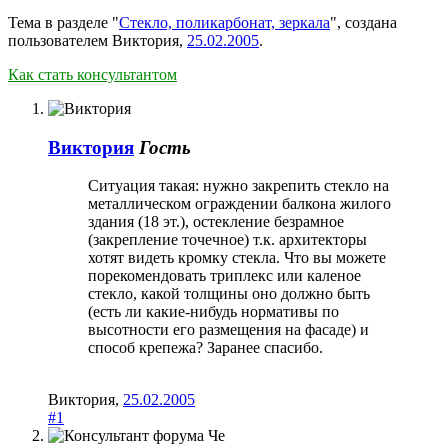
Тема в разделе "
Стекло, поликарбонат, зеркала
", создана
пользователем
Виктория
,
25.02.2005
.
Как стать консультантом
Виктория
Гость
Ситуация такая: нужно закрепить стекло на
металлическом ограждении балкона жилого
здания (18 эт.), остекление безрамное
(закрепление точечное) т.к. архитекторы
хотят видеть кромку стекла. Что вы можете
порекомендовать триплекс или каленое
стекло, какой толщины оно должно быть
(есть ли какие-нибудь нормативы по
высотности его размещения на фасаде) и
способ крепежа? Заранее спасибо.
Виктория
,
25.02.2005
#1