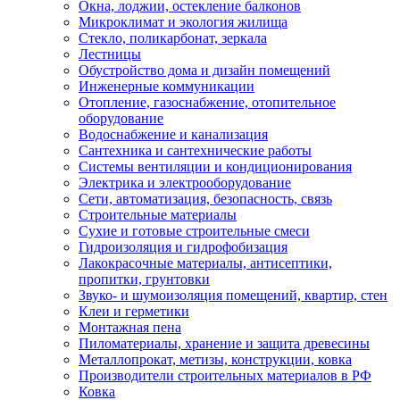
Окна, лоджии, остекление балконов
Микроклимат и экология жилища
Стекло, поликарбонат, зеркала
Лестницы
Обустройство дома и дизайн помещений
Инженерные коммуникации
Отопление, газоснабжение, отопительное
оборудование
Водоснабжение и канализация
Сантехника и сантехнические работы
Системы вентиляции и кондиционирования
Электрика и электрооборудование
Сети, автоматизация, безопасность, связь
Строительные материалы
Сухие и готовые строительные смеси
Гидроизоляция и гидрофобизация
Лакокрасочные материалы, антисептики,
пропитки, грунтовки
Звуко- и шумоизоляция помещений, квартир, стен
Клеи и герметики
Монтажная пена
Пиломатериалы, хранение и защита древесины
Металлопрокат, метизы, конструкции, ковка
Производители строительных материалов в РФ
Ковка