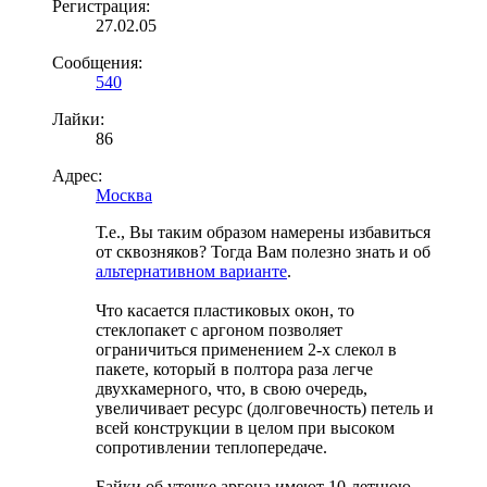
Регистрация:
27.02.05
Сообщения:
540
Лайки:
86
Адрес:
Москва
Т.е., Вы таким образом намерены избавиться
от сквозняков? Тогда Вам полезно знать и об
альтернативном варианте
.
Что касается пластиковых окон, то
стеклопакет с аргоном позволяет
ограничиться применением 2-х слекол в
пакете, который в полтора раза легче
двухкамерного, что, в свою очередь,
увеличивает ресурс (долговечность) петель и
всей конструкции в целом при высоком
сопротивлении теплопередаче.
Байки об утечке аргона имеют 10-летнюю