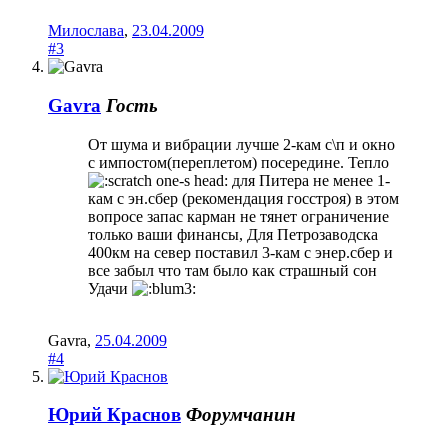
Милослава
,
23.04.2009
#3
Gavra
Гость
От шума и вибрации лучше 2-кам с\п и окно
с импостом(переплетом) посередине. Тепло
для Питера не менее 1-
кам с эн.сбер (рекомендация госстроя) в этом
вопросе запас карман не тянет ограничение
только ваши финансы, Для Петрозаводска
400км на север поставил 3-кам с энер.сбер и
все забыл что там было как страшный сон
Удачи
Gavra
,
25.04.2009
#4
Юрий Краснов
Форумчанин