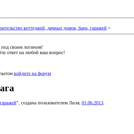
оительство коттеджей, дачных домов, бань, гаражей
>
и под своим логином!
ти ответ на любой ваш вопрос!
 опытом
войдите на форум
ага
 гаражей
", создана пользователем
Лиля
,
01.06.2013
.