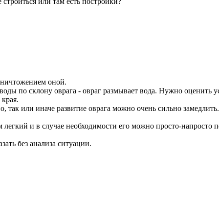
е строиться или там есть постройки?
 уничтожением оной.
воды по склону оврага - овраг размывает вода. Нужно оценить ус
 края.
, так или иначе развитие оврага можно очень сильно замедлить.
 легкий и в случае необходимости его можно просто-напросто пе
азать без анализа ситуации.