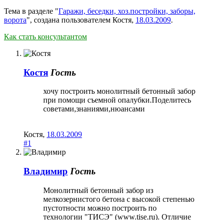
Тема в разделе "
Гаражи, беседки, хоз.постройки, заборы,
ворота
", создана пользователем
Костя
,
18.03.2009
.
Как стать консультантом
Костя
Гость
хочу построить монолитный бетонный забор
при помощи съемной опалубки.Поделитесь
советами,знаниями,нюансами
Костя
,
18.03.2009
#1
Владимир
Гость
Монолитный бетонный забор из
мелкозернистого бетона с высокой степенью
пустотности можно построить по
технологии "ТИСЭ" (www.tise.ru). Отличие