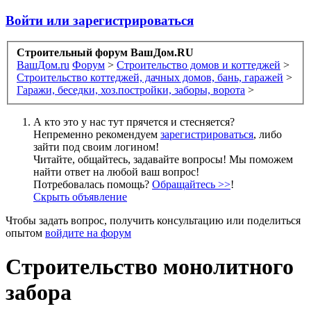
Войти или зарегистрироваться
Строительный форум ВашДом.RU
ВашДом.ru
Форум
>
Строительство домов и коттеджей
>
Строительство коттеджей, дачных домов, бань, гаражей
>
Гаражи, беседки, хоз.постройки, заборы, ворота
>
А кто это у нас тут прячется и стесняется?
Непременно рекомендуем
зарегистрироваться
, либо
зайти под своим логином!
Читайте, общайтесь, задавайте вопросы! Мы поможем
найти ответ на любой ваш вопрос!
Потребовалась помощь?
Обращайтесь >>
!
Скрыть объявление
Чтобы задать вопрос, получить консультацию или поделиться
опытом
войдите на форум
Строительство монолитного
забора