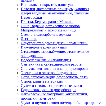
панели)
Напольные покрытия, плинтуса
Потолки, потолочные плинтусы, карнизы
Двери входные, межкомнатные, стальные.
Перегородки
Плитка. Керамогранит. Мозаика
Окна, лоджии, остекление балконов
Микроклимат и экология жилища
Стекло, поликарбонат, зеркала
Лестницы
Обустройство дома и дизайн помещений
Инженерные коммуникации
Отопление, газоснабжение, отопительное
оборудование
Водоснабжение и канализация
Сантехника и сантехнические работы
Системы вентиляции и кондиционирования
Электрика и электрооборудование
Сети, автоматизация, безопасность, связь
Строительные материалы
Сухие и готовые строительные смеси
Гидроизоляция и гидрофобизация
Лакокрасочные материалы, антисептики,
пропитки, грунтовки
Звуко- и шумоизоляция помещений, квартир, стен