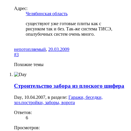
Адрес:
Челябинская область
существуют уже готовые плиты как с
рисунком так и без. Так-же система ТИСЭ,
опалубочных систем очень много.
непотопляемый
,
20.03.2009
#3
Похожие темы
Строительство забора из плоского шифера
Day
,
10.04.2007
, в разделе:
Гаражи, беседки,
хоз.постройки, заборы, ворота
Ответов:
6
Просмотров: