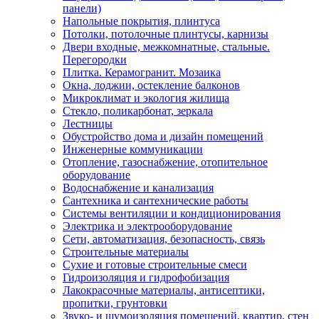
панели)
Напольные покрытия, плинтуса
Потолки, потолочные плинтусы, карнизы
Двери входные, межкомнатные, стальные.
Перегородки
Плитка. Керамогранит. Мозаика
Окна, лоджии, остекление балконов
Микроклимат и экология жилища
Стекло, поликарбонат, зеркала
Лестницы
Обустройство дома и дизайн помещений
Инженерные коммуникации
Отопление, газоснабжение, отопительное
оборудование
Водоснабжение и канализация
Сантехника и сантехнические работы
Системы вентиляции и кондиционирования
Электрика и электрооборудование
Сети, автоматизация, безопасность, связь
Строительные материалы
Сухие и готовые строительные смеси
Гидроизоляция и гидрофобизация
Лакокрасочные материалы, антисептики,
пропитки, грунтовки
Звуко- и шумоизоляция помещений, квартир, стен