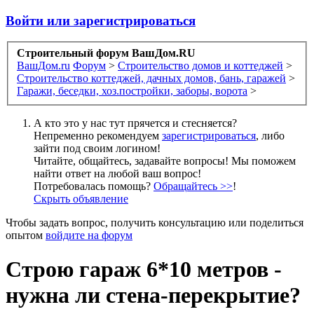
Войти или зарегистрироваться
Строительный форум ВашДом.RU
ВашДом.ru
Форум
>
Строительство домов и коттеджей
>
Строительство коттеджей, дачных домов, бань, гаражей
>
Гаражи, беседки, хоз.постройки, заборы, ворота
>
А кто это у нас тут прячется и стесняется?
Непременно рекомендуем
зарегистрироваться
, либо
зайти под своим логином!
Читайте, общайтесь, задавайте вопросы! Мы поможем
найти ответ на любой ваш вопрос!
Потребовалась помощь?
Обращайтесь >>
!
Скрыть объявление
Чтобы задать вопрос, получить консультацию или поделиться
опытом
войдите на форум
Строю гараж 6*10 метров -
нужна ли стена-перекрытие?