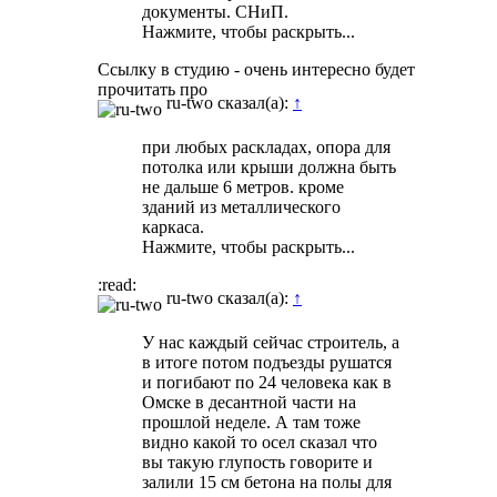
документы. СНиП.
Нажмите, чтобы раскрыть...
Ссылку в студию - очень интересно будет
прочитать про
ru-two сказал(а):
↑
при любых раскладах, опора для
потолка или крыши должна быть
не дальше 6 метров. кроме
зданий из металлического
каркаса.
Нажмите, чтобы раскрыть...
:read:
ru-two сказал(а):
↑
У нас каждый сейчас строитель, а
в итоге потом подъезды рушатся
и погибают по 24 человека как в
Омске в десантной части на
прошлой неделе. А там тоже
видно какой то осел сказал что
вы такую глупость говорите и
залили 15 см бетона на полы для