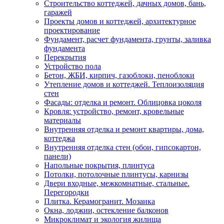
Строительство коттеджей, дачных домов, бань,
гаражей
Проекты домов и коттеджей, архитектурное
проектирование
Фундамент, расчет фундамента, грунты, заливка
фундамента
Перекрытия
Устройство пола
Бетон, ЖБИ, кирпич, газоблоки, пеноблоки
Утепление домов и коттеджей. Теплоизоляция
стен
Фасады: отделка и ремонт. Облицовка цоколя
Кровля: устройство, ремонт, кровельные
материалы
Внутренняя отделка и ремонт квартиры, дома,
коттеджа
Внутренняя отделка стен (обои, гипсокартон,
панели)
Напольные покрытия, плинтуса
Потолки, потолочные плинтусы, карнизы
Двери входные, межкомнатные, стальные.
Перегородки
Плитка. Керамогранит. Мозаика
Окна, лоджии, остекление балконов
Микроклимат и экология жилища