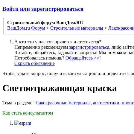
Войти или зарегистрироваться
Строительный форум ВашДом.RU
ВашДом.ru
Форум
>
Строительные материалы
>
Лакокрасочн
А кто это у нас тут прячется и стесняется?
Непременно рекомендуем
зарегистрироваться
, либо зайт
Читайте, общайтесь, задавайте вопросы! Мы поможем най
Потребовалась помощь?
Обращайтесь >>
!
Скрыть объявление
Чтобы задать вопрос, получить консультацию или поделиться
Светоотражающая краска
Тема в разделе "
Лакокрасочные материалы, антисептики, пропи
Как стать консультантом