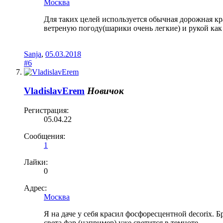
Москва
Для таких целей используется обычная дорожная кр
ветреную погоду(шарики очень легкие) и рукой как 
Sanja
,
05.03.2018
#6
VladislavErem
Новичок
Регистрация:
05.04.22
Сообщения:
1
Лайки:
0
Адрес:
Москва
Я на даче у себя красил фосфоресцентной decorix. 
света фар (например) уже светится в темноте.