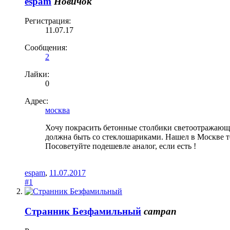
espam
Новичок
Регистрация:
11.07.17
Сообщения:
2
Лайки:
0
Адрес:
москва
Хочу покрасить бетонные столбики светоотражающей
должна быть со стеклошариками. Нашел в Москве толь
Посоветуйте подешевле аналог, если есть !
espam
,
11.07.2017
#1
Странник Безфамильный
сатрап