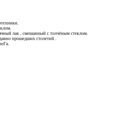
отехники.
клом.
зрачный лак , смешанный с толчёным стеклом.
 давно прошедших столетий .
неГа.