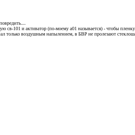
овредить....
ю св-101 и активатор (по-моему а01 называется) - чтобы пленку
риал только воздушным напылением, в БВР не пролезают стеклош