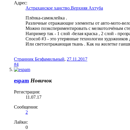
Адрес:
Астраханское ханство.Верхняя Ахтуба
Плёнка-самоклейка .
Различные отражающие элементы от авто-мото-вел
Можно поэкспериментировать с мелкотолчёным сте
Например так - 1 слой -белая краска , 2 слой - про
Способ #3 - это утерянные технологии художников
Или светоотражающая ткань . Как на жилетке гаиш
Странник Безфамильный
,
27.11.2017
#4
espam
Новичок
Регистрация:
11.07.17
Сообщения:
2
Лайки:
0