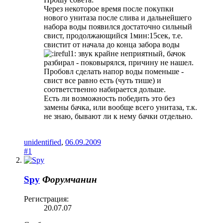
Через некоторое время после покупки
нового унитаза после слива и дальнейшего
набора воды появился достаточно сильный
свист, продолжающийся 1мин:15сек, т.е.
свистит от начала до конца забора воды
звук крайне неприятный, бачок
разбирал - поковырялся, причину не нашел.
Пробовл сделать напор воды поменьше -
свист все равно есть (чуть тише) и
соответственно набирается дольше.
Есть ли возможность победить это без
замены бачка, или вообще всего унитаза, т.к.
не знаю, бывают ли к нему бачки отдельно.
unidentified
,
06.09.2009
#1
Spy
Форумчанин
Регистрация:
20.07.07