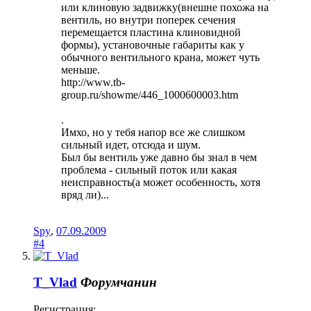
или клиновую задвижку(внешне похожа на
вентиль, но внутри поперек сечения
перемещается пластина клиновидной
формы), установочные габариты как у
обычного вентильного крана, может чуть
меньше.
http://www.tb-
group.ru/showme/446_1000600003.htm
.
Имхо, но у тебя напор все же слишком
сильный идет, отсюда и шум.
Был бы вентиль уже давно бы знал в чем
проблема - сильный поток или какая
неисправность(а может особенность, хотя
вряд ли)...
Spy
,
07.09.2009
#4
T_Vlad
Форумчанин
Регистрация: