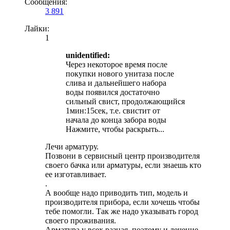
Сообщения:
3 891
Лайки:
1
unidentified:
Через некоторое время после
покупки нового унитаза после
слива и дальнейшего набора
воды появился достаточно
сильный свист, продолжающийся
1мин:15сек, т.е. свистит от
начала до конца забора воды
Нажмите, чтобы раскрыть...
Лечи арматуру.
Позвони в сервисный центр производителя
своего бачка или арматуры, если знаешь кто
ее изготавливает.
.
А вообще надо приводить тип, модель и
производителя прибора, если хочешь чтобы
тебе помогли. Так же надо указывать город
своего проживания.
Арматура у всех разная, поэтому и лечение