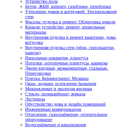
Устройство пола
Бетон, ЖБИ, кирпич, газоблоки, пеноблоки
Утепление домов и коттеджей. Теплоизоляция
стен
Фасады: отделка и ремонт. Облицовка цоколя
Кровля: устройство, ремонт, кровельные
материалы
Внутренняя отделка и ремонт квартиры, дома,
коттеджа
Внутренняя отделка стен (обои, гипсокартон,
панели)
Напольные покрытия, плинтуса
Потолки, потолочные плинтусы, карнизы
Двери входные, межкомнатные, стальные.
Перегородки
Плитка. Керамогранит. Мозаика
Окна, лоджии, остекление балконов
Микроклимат и экология жилища
Стекло, поликарбонат, зеркала
Лестницы
Обустройство дома и дизайн помещений
Инженерные коммуникации
Отопление, газоснабжение, отопительное
оборудование
Водоснабжение и канализация