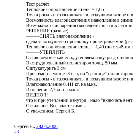
Тест расчёт
Тепловое сопротивление стены = 1,65
Точка росы - в газосиликате, в воздушном зазоре и 
Возможность влагонакопления (накопление в зимний
Возможность испарения (выведения влаги в летний 
РЕШЕНИЯ (разные)
---------СНЯТЬ влагонакопление -
сделать воздушную прослойку проветриваемой (расч
Тепловое сопротивление стены = 1,49 (но с учётом
---------УТЕПЛИТЬ
Оставляем всё как есть, утепляем изнутри до тепло
Экструдированный полистирол толщ. 50 мм
Оштукатурить 3 см
При темп на улице -35 гр; на "границе" полистирол
Точка росы - в газосиликать, в воздушном зазоре и 
Влагонакопление 0,411 кг. на м.кв.
Испарение 2,7 кг. на м.кв.
ВИДНО!!!
что и при утеплении изнутри - надо "включать вен
Остальное, Вы, знаете сами...
С уважением, Сергей Б.
Сергей Б.
,
28.04.2006
#3