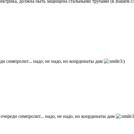
трика, должна быть защищена стальными трубами (в Вашем случ
еди симпролит... надо, не надо, но координаты дам
)
 очереди симпролит... надо, не надо, но координаты дам