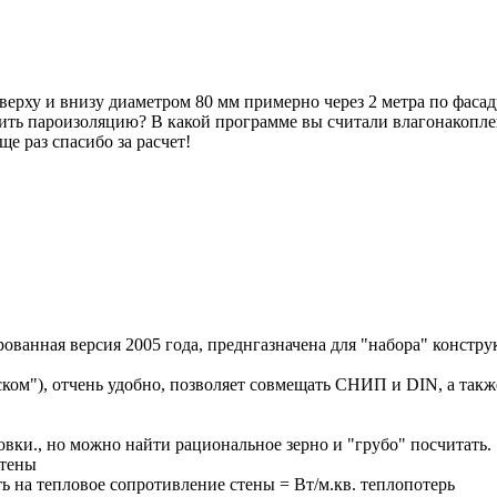
 вверху и внизу диаметром 80 мм примерно через 2 метра по фас
ожить пароизоляцию? В какой программе вы считали влагонакопле
е раз спасибо за расчет!
ованная версия 2005 года, преднгазначена для "набора" констру
нском"), отчень удобно, позволяет совмещать СНИП и DIN, а так
вки., но можно найти рациональное зерно и "грубо" посчитать.
стены
ь на тепловое сопротивление стены = Вт/м.кв. теплопотерь