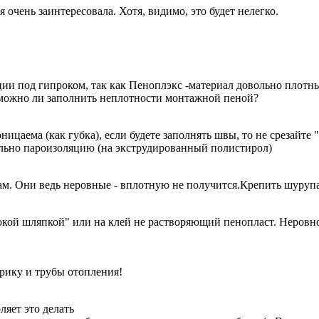
очень заинтересовала. Хотя, видимо, это будет нелегко.
ии под гипроком, так как Пеноплэкс -материал довольно плотны
можно ли заполнить неплотности монтажной пеной?
ицаема (как губка), если будете заполнять швы, то не срезайте
тельно пароизоляцию (на экструдированный полистирол)
ам. Они ведь неровные - вплотную не получится.Крепить шуруп
кой шляпкой" или на клей не растворяющий пенопласт. Неровно
трику и трубы отопления!
ляет это делать