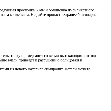
 воздушная прослойка 60мм и облицовка из силикатного
з-за конденсата. Не дайте пропасть!Заранее благодарна.
ь стены точку промерзания со всеми вытекающими отсюда
зание влаги приведет к разрушению облицовки и
итами из нового материла симпролит. Детали можете