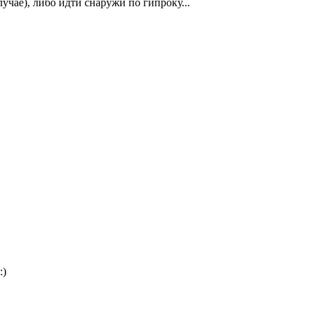
ае), либо идти снаружи по гипроку...
)