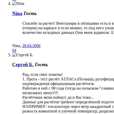
Nina
Гость
Спасибо за расчет! Вентзазоры в облицовке есть и
(гипрок) на каркасе и если можно, то под него ул
количество исходных данных.Они меня задавили. Ещ
Nina
,
28.04.2006
#4
Сергей Б.
Гость
Рад, если смог помочь!
1. Прога - тест расчёт АТЛАСа (Польша), русифицир
подтверждения официальным расчётогм.
Работаю в ней с 98 года (тогда на польском-"славя
нескольких минут!!!
Расчётчики меня поймут, да и Вы тоже...
Данные для расчётов требуют определённой подгото
НАПРИМЕР: теплопотери через метр квадратный 
разность комнатной и уличной температур, разделит