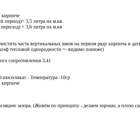
в кирпиче
 период)= 3,5 литра на м.кв.
перилод) = 3,6 литра на м.кв
истить часть вертикальных швов на первом ряду кирпича и дать
 коэф тепловой однородности =- видимо пониже)
вого сопротивления 3,41
/газосиликат - Температура -10гр
в кирпиче
тиляцию зазора. (Живём по принципу - делаем хорошо, а плохо с