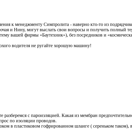
ения к менеджменту Симпролита - наверно кто-то из подрядчико
ключая и Нину, могут выслать свои вопросы и получить полный 
тему вашей фирмы «Баутехник»), без посредников и «космическ
лохого водителя не ругайте хорошую машину!
е разберемся с пароизляцией. Какая из мембран предпочтительне
прос по изоляции проводов.
ом в пластиковом гофрированном шланге ( сереньком таком), вр