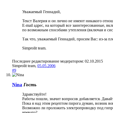
Уважаемый Геннадий,
Текст Валерия и он лично не имеют никакого отнош
E-mail адрес, на который все заинтересованные, в
по возможным способами утепления (включая и сис
Так что, уважаемый Геннадий, просим Вас: из-за п
Simprolit team.
Последнее редактирование модератором:
02.10.2015
Simprolit team
,
05.05.2006
#9
Nina
Гость
Здравствуйте!
Работы пошли, значит вопросов добавляется. Давайт
Пока я над этим рецептом пирога думаю, возник во
Возможно ли проложить электропроводку под гипрок
чревато?