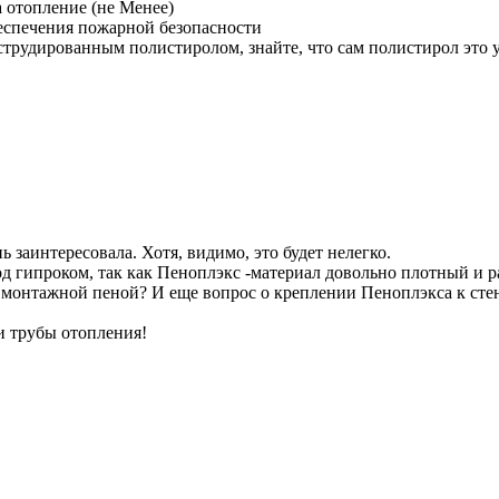
 отопление (не Менее)
беспечения пожарной безопасности
струдированным полистиролом, знайте, что сам полистирол это у
 заинтересовала. Хотя, видимо, это будет нелегко.
д гипроком, так как Пеноплэкс -материал довольно плотный и 
 монтажной пеной? И еще вопрос о креплении Пеноплэкса к стен
и трубы отопления!